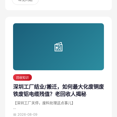
📰
回收知识
深圳工厂结业/搬迁，如何最大化废铜废
铁废铝电缆残值？老回收人揭秘
【深圳工厂关停，废料处理这点事儿】
最近深圳这边关停、搬迁、破产的厂子是真不少，我干
📅 2026-08-09