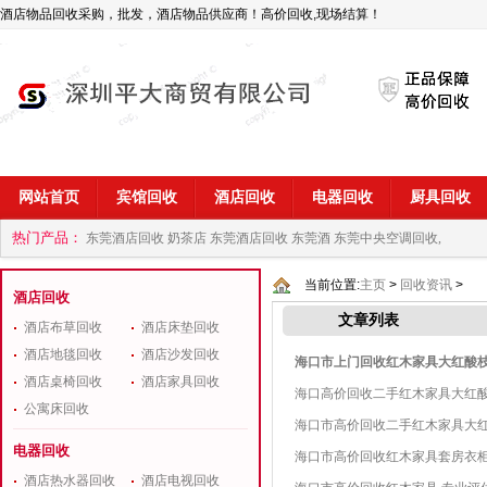
酒店物品回收采购，批发，酒店物品供应商！高价回收,现场结算！
网站首页
宾馆回收
酒店回收
电器回收
厨具回收
热门产品：
东莞酒店回收 奶茶店
东莞酒店回收 东莞酒
东莞中央空调回收,
商
深圳酒店用品回收公司
当前位置:
主页
>
回收资讯
>
酒店回收
文章列表
酒店布草回收
酒店床垫回收
酒店地毯回收
酒店沙发回收
海口市上门回收红木家具大红酸
酒店桌椅回收
酒店家具回收
海口高价回收二手红木家具大红
公寓床回收
海口市高价回收二手红木家具大
电器回收
海口市高价回收红木家具套房衣
酒店热水器回收
酒店电视回收