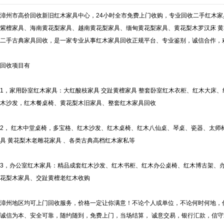
漳州市高价回收新旧红木家具中心，24小时全市免费上门收购，专业回收二手红木
紫檀家具、海南黄花梨家具、越南黄花梨家具、缅甸黄花梨家具、黄花梨木罗汉床 黄
二手古典家具回收，是一家专业从事红木家具回收正规平台、专业鉴别，诚信合作，
回收项目有
1，家用卧室红木家具：大红酸枝家具 交趾黄檀家具 整套卧室红木衣柜、红木大床
木沙发，红木餐桌椅、黄花梨木旧家具、整套红木家具回收
2， 红木中堂桌椅，多宝格、红木沙发、红木桌椅、红木八仙桌、琴桌、瓷器、太师
具 黄花梨木老雕花家具 、各类古典高档红木家私等
3，办公室红木家具：精品成套红木沙发、红木书柜、红木办公桌椅、红木博古架、
花梨木家具、交趾黄檀老红木收购
漳州地区均可上门回收服务，价格一定让你满意！不论个人或单位，不论何时何地，
诚信为本、安全可靠，随约随到，免费上门，当场结算， 诚意交易，银行汇款，信