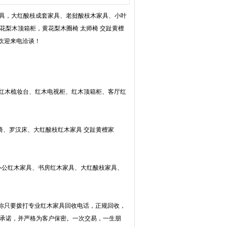
家具，大红酸枝成套家具、老挝酸枝木家具、小叶
花梨木顶箱柜，黄花梨木圈椅 太师椅 交趾黄檀
欢迎来电洽谈！
、红木梳妆台、红木电视柜、红木顶箱柜、客厅红
椅、罗汉床、大红酸枝红木家具 交趾黄檀家
办公红木家具、书房红木家具、大红酸枝家具、
你只要拨打专业红木家具回收电话，正规回收，
守承诺，并严格为客户保密。一次交易，一生朋