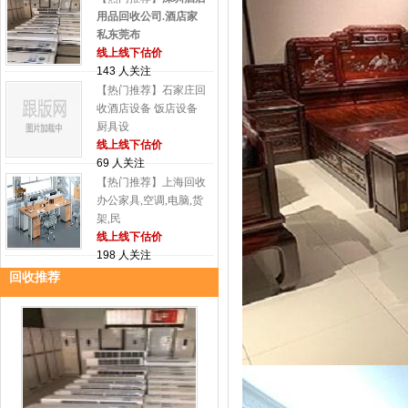
用品回收公司.酒店家
私东莞布
线上线下估价
143 人关注
【热门推荐】石家庄回
收酒店设备 饭店设备
厨具设
线上线下估价
69 人关注
【热门推荐】上海回收
办公家具,空调,电脑,货
架,民
线上线下估价
198 人关注
回收推荐