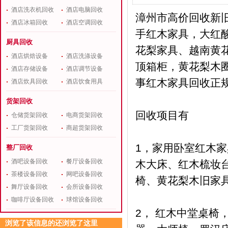
酒店洗衣机回收
酒店电脑回收
漳州市高价回收新
酒店冰箱回收
酒店空调回收
手红木家具，大红
厨具回收
花梨家具、越南黄
酒店烘焙设备
酒店洗涤设备
顶箱柜，黄花梨木圈
酒店存储设备
酒店调节设备
事红木家具回收正
酒店炊具回收
酒店饮食用具
货架回收
回收项目有
仓储货架回收
电商货架回收
工厂货架回收
商超货架回收
1，家用卧室红木家
整厂回收
酒吧设备回收
餐厅设备回收
木大床、红木梳妆
茶楼设备回收
网吧设备回收
椅、黄花梨木旧家
舞厅设备回收
会所设备回收
咖啡厅设备回收
球馆设备回收
2， 红木中堂桌
浏览了该信息的还浏览了这里