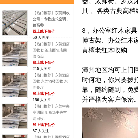
器、太师椅、罗汉床
具 、各类古典高档
【热门推荐】
东莞回收
公司：专收挂式空调，
价高秒
3，办公室红木家
线上线下估价
50 人关注
博古架、办公红木
【热门推荐】东莞酒店
黄檀老红木收购
回收 奶茶店面包店回
收 饭店
线上线下估价
漳州地区均可上门
215 人关注
【热门推荐】东莞酒店
时何地，你只要拨
回收 东莞酒楼回收 东
莞餐厅
靠，随约随到，免
线上线下估价
并严格为客户保密
156 人关注
【热门推荐】东莞中央
空调回收,商场中央空
调回收,
线上线下估价
67 人关注
【热门推荐】
深圳酒店