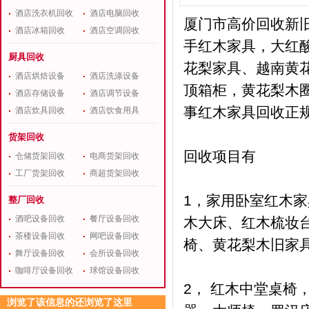
酒店洗衣机回收
酒店电脑回收
厦门市高价回收新
酒店冰箱回收
酒店空调回收
手红木家具，大红
厨具回收
花梨家具、越南黄
酒店烘焙设备
酒店洗涤设备
顶箱柜，黄花梨木圈
酒店存储设备
酒店调节设备
事红木家具回收正
酒店炊具回收
酒店饮食用具
货架回收
回收项目有
仓储货架回收
电商货架回收
工厂货架回收
商超货架回收
1，家用卧室红木家
整厂回收
酒吧设备回收
餐厅设备回收
木大床、红木梳妆
茶楼设备回收
网吧设备回收
椅、黄花梨木旧家
舞厅设备回收
会所设备回收
咖啡厅设备回收
球馆设备回收
2， 红木中堂桌
浏览了该信息的还浏览了这里