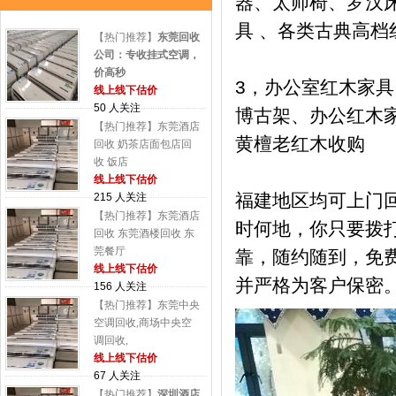
器、太师椅、罗汉床
具 、各类古典高档
【热门推荐】
东莞回收
公司：专收挂式空调，
价高秒
3，办公室红木家
线上线下估价
50 人关注
博古架、办公红木
【热门推荐】东莞酒店
黄檀老红木收购
回收 奶茶店面包店回
收 饭店
线上线下估价
福建地区均可上门
215 人关注
【热门推荐】东莞酒店
时何地，你只要拨
回收 东莞酒楼回收 东
莞餐厅
靠，随约随到，免
线上线下估价
并严格为客户保密
156 人关注
【热门推荐】东莞中央
空调回收,商场中央空
调回收,
线上线下估价
67 人关注
【热门推荐】
深圳酒店