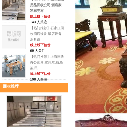
用品回收公司.酒店家
私东莞布
线上线下估价
143 人关注
【热门推荐】石家庄回
收酒店设备 饭店设备
厨具设
线上线下估价
69 人关注
【热门推荐】上海回收
办公家具,空调,电脑,货
架,民
线上线下估价
198 人关注
回收推荐