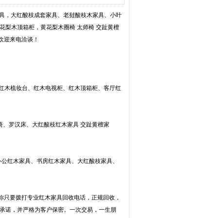
家具，大红酸枝成套家具、老挝酸枝木家具、小叶
花梨木顶箱柜，黄花梨木圈椅 太师椅 交趾黄檀
欢迎来电洽谈！
、红木梳妆台、红木电视柜、红木顶箱柜、客厅红
椅、罗汉床、大红酸枝红木家具 交趾黄檀家
办公红木家具、书房红木家具、大红酸枝家具、
你只要拨打专业红木家具回收电话，正规回收，
守承诺，并严格为客户保密。一次交易，一生朋