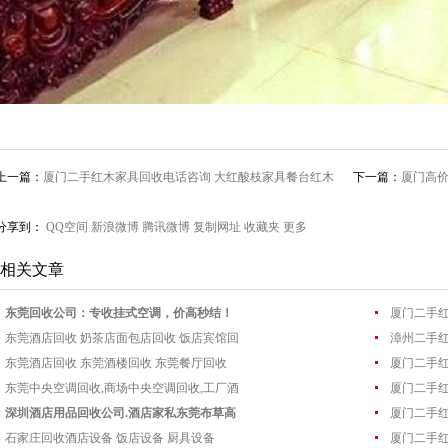
上一篇：
厦门二手红木家具回收电话咨询 大红酸枝家具餐台红木
下一篇：
厦门高
沙发收购
公沙发收购
分享到：
QQ空间
新浪微博
腾讯微博
复制网址
收藏夹
更多
相关文章
东莞回收公司：专收挂式空调，价高秒结！
厦门二手红
东莞酒店回收 奶茶店面包店回收 饭店宾馆回
漳州二手红
东莞酒店回收 东莞酒楼回收 东莞餐厅回收
厦门二手红
东莞中央空调回收,商场中央空调回收,工厂酒
厦门二手
深圳酒店用品回收公司.酒店家私东莞布草高
厦门二手红
石家庄回收酒店设备 饭店设备 厨具设备
厦门二手红