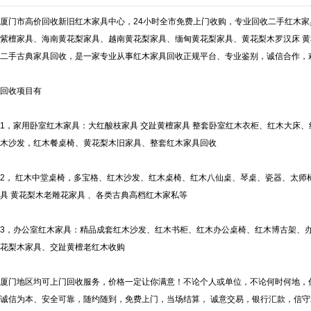
厦门市高价回收新旧红木家具中心，24小时全市免费上门收购，专业回收二手红木
紫檀家具、海南黄花梨家具、越南黄花梨家具、缅甸黄花梨家具、黄花梨木罗汉床 黄
二手古典家具回收，是一家专业从事红木家具回收正规平台、专业鉴别，诚信合作，
回收项目有
1，家用卧室红木家具：大红酸枝家具 交趾黄檀家具 整套卧室红木衣柜、红木大床
木沙发，红木餐桌椅、黄花梨木旧家具、整套红木家具回收
2， 红木中堂桌椅，多宝格、红木沙发、红木桌椅、红木八仙桌、琴桌、瓷器、太师
具 黄花梨木老雕花家具 、各类古典高档红木家私等
3，办公室红木家具：精品成套红木沙发、红木书柜、红木办公桌椅、红木博古架、
花梨木家具、交趾黄檀老红木收购
厦门地区均可上门回收服务，价格一定让你满意！不论个人或单位，不论何时何地，
诚信为本、安全可靠，随约随到，免费上门，当场结算， 诚意交易，银行汇款，信