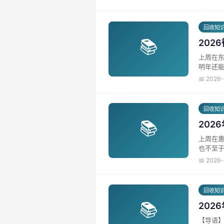
回收知
📚
202
上周在东
明年还能
📅 2026
回收知
📚
20
上周在
也不至于
📅 2026
回收知
📚
20
【导语】 7月的中午，太阳晒得厂区地面发烫。上周在沙溪镇，有个家具厂老板拍着桌子吼：“设备堆着占地方，卖