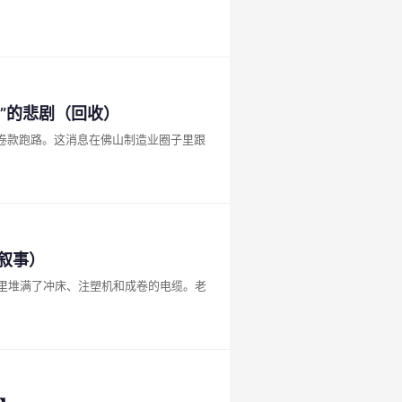
”的悲剧（回收）
卷款跑路。这消息在佛山制造业圈子里跟
书叙事）
里堆满了冲床、注塑机和成卷的电缆。老