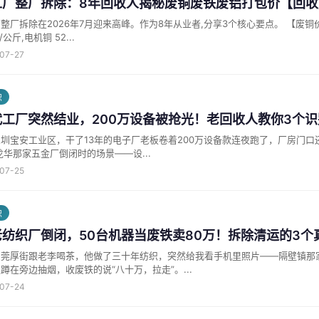
工厂整厂拆除：8年回收人揭秘废铜废铁废铝打包价【回收
拆除在2026年7月迎来高峰。作为8年从业者,分享3个核心要点。 【废铜价格行情】 东莞7月废铜价格区间:光亮铜
/公斤,电机铜 52...
-07-27
识
工厂突然结业，200万设备被抢光！老回收人教你3个识
圳宝安工业区，干了13年的电子厂老板卷着200万设备款连夜跑了，厂房门口
年龙华那家五金厂倒闭时的场景——设...
-07-25
识
老纺织厂倒闭，50台机器当废铁卖80万！拆除清运的3个
东莞厚街跟老李喝茶，他做了三十年纺织，突然给我看手机里照片——隔壁镇那
蹲在旁边抽烟，收废铁的说“八十万，拉走”。...
-07-24