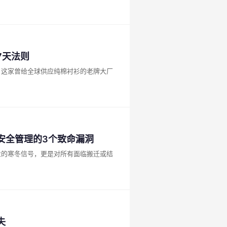
7天法则
。这家曾给全球供应纯棉衬衫的老牌大厂
安全管理的3个致命漏洞
业的寒冬信号，更是对所有面临搬迁或结
失