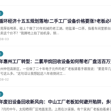
识
6循环经济十五五规划落地!二手工厂设备价格要涨?老板
莞厚街喝茶，碰上个做了20年机械的老江湖。他猛灌一口茶，指着车间里那台
卖这个价不？"我蹲地上拍了拍机身，铜...
-08-03
识
26年惠州工厂转型：二氯甲烷回收设备如何帮老厂盘活百万
惠州仲恺高新区，一位做了二十年电子元件的老厂老板搓着手跟我说：“要是早
亏这么多。”这句话让我想起这八年收倒闭工...
-08-02
识
26年废旧设备回收新风向：中山工厂老板如何避开陷阱，
又怕被骗！”