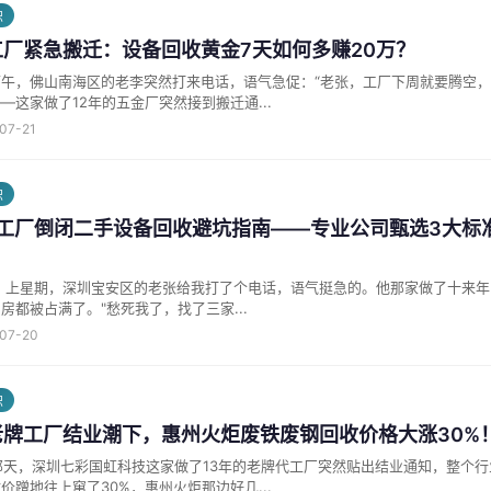
识
工厂紧急搬迁：设备回收黄金7天如何多赚20万？
午，佛山南海区的老李突然打来电话，语气急促：“老张，工厂下周就要腾空，
—这家做了12年的五金厂突然接到搬迁通...
-07-21
识
6工厂倒闭二手设备回收避坑指南——专业公司甄选3大标准
里堆满了设
房都被占满了。"愁死我了，找了三家...
-07-20
识
老牌工厂结业潮下，惠州火炬废铁废钢回收价格大涨30%
那天，深圳七彩国虹科技这家做了13年的老牌代工厂突然贴出结业通知，整个
价蹭地往上窜了30%，惠州火炬那边好几...