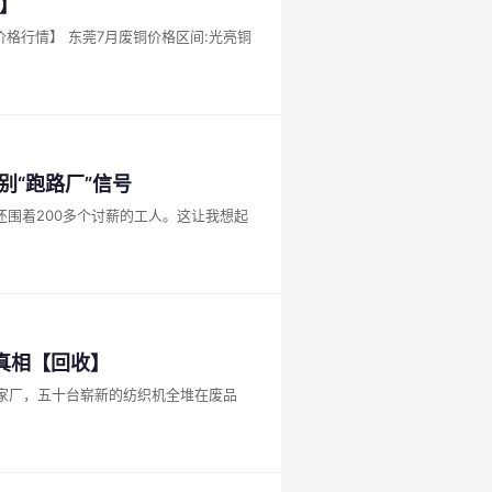
】
别“跑路厂”信号
还围着200多个讨薪的工人。这让我想起
真相【回收】
家厂，五十台崭新的纺织机全堆在废品