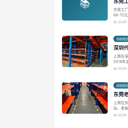
📚
东莞
东莞工厂整厂
68-72元
📅 2026
回收知
深圳代
上周在深
2018
📅 2026
回收知
东莞
上周在
站，老板
📅 2026