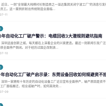
 近日，一则"全球最大纯棉衬衫制造商之一溢达集团关闭宁波工厂"的消息引发
员工。这一案例折射出传统制造业面临...
-07-11
识
10年自动化工厂破产警示：电缆回收3大潜规则避坑指南
 深圳这座创新之城，每天都在上演着企业的兴衰更迭。最近一则新闻引发广泛
债全面停产倒闭。对于经历过国企改制浪...
-07-10
识
十年自动化工厂破产启示录：东莞设备回收如何规避资不
】 深圳一家拥有十年历史的自动化设备工厂近日宣布全面停产，破产原因是资
工厂面临搬迁、结业或破产时，如何高效处...
-07-09