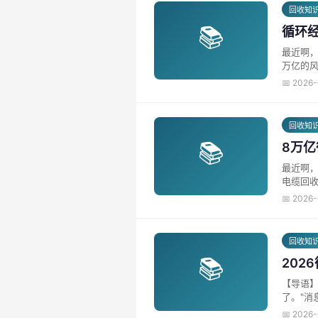
回收知
📚
循环经
最近啊，
万亿的风
📅 2026
回收知
📚
8万亿
最近啊，
电缆回收
📅 2026
回收知
📚
20
【导语】 上周五，东莞那家做了三十年的港资纸厂，老板在电话里叹着气说："订单少了一大半，铜价铁价疯涨，
了。"消
📅 2026