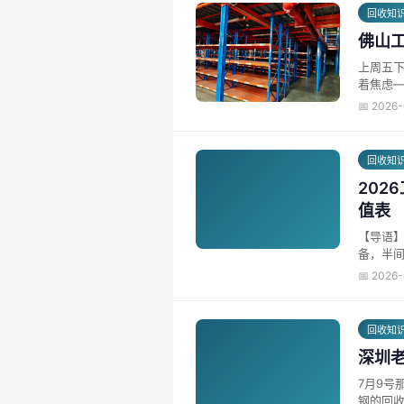
回收知
佛山
上周五下
着焦虑—
📅 2026
回收知
202
值表
【导语】 上星期，深圳宝安区的老张给我打了个电话，语气挺急的。他那家做了十来年的电子厂撑不下去了，车间
备，半间
📅 2026
回收知
深圳
7月9号
钢的回收