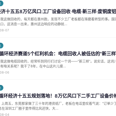
识
济十五五8万亿风口:工厂设备回收·电缆·新三样·废铜废铝5
我这做回收的，每天都在惠州跑，发现不少工厂老板都在琢磨着转型的事。国家
口，这消息一出来，惠州这边响应的动静就...
-08-07
识
循环经济赛道5个红利机会：电缆回收人被低估的"新三样
我这做电缆回收的，经常听到同行们讨论一个词——“新三样”。说实话，这词
有啥关系呢？我干了8年，在中山这片儿摸...
-08-06
识
26循环经济十五五规划落地！8万亿风口下二手工厂设备价
实在撑不住
息在深圳工厂圈子里传得比风还快，大...
-08-04