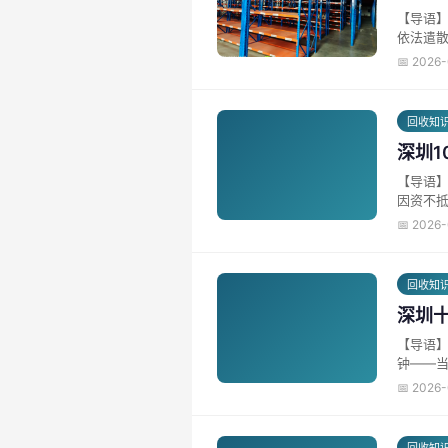
【导语】
依法遣散
📅 2026
回收知
深圳
【导语】
因资不抵
📅 2026
回收知
深圳
【导语
钟——当
📅 2026