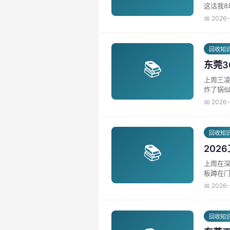
这话我8
📅 2026
回收知
📚
东莞
上周三
炸了锅似
📅 2026
回收知
📚
202
上周在
板蹲在门
📅 2026
回收知