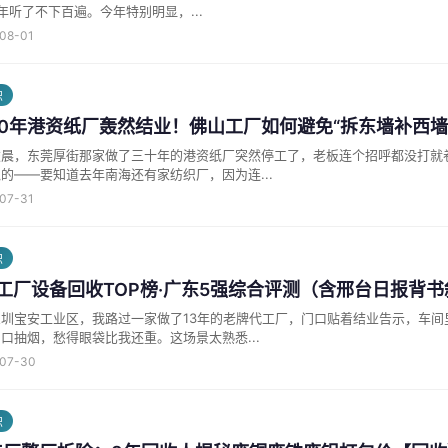
年听了不下百遍。今年特别明显，...
-08-01
识
30年港资纸厂轰然结业！佛山工厂如何避免“拆东墙补西墙
凌晨，东莞厚街那家做了三十年的港资纸厂突然停工了，老板连个招呼都没打就
的——要知道去年南海还有家纺织厂，因为连...
-07-31
识
6工厂设备回收TOP榜·广东5强综合评测（含邢台日报背
深圳宝安工业区，我路过一家做了13年的老牌代工厂，门口贴着结业告示，车间
口抽烟，愁得眼袋比我还重。这场景太熟悉...
-07-30
识