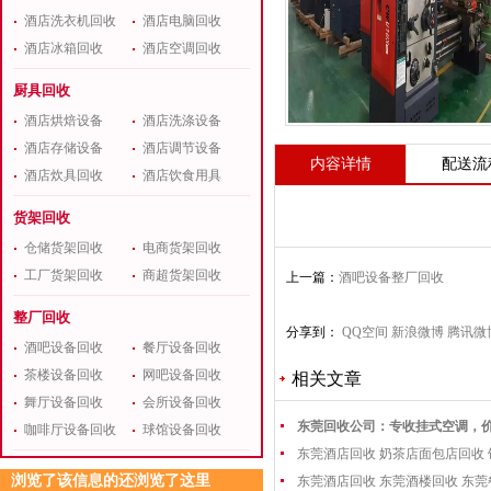
酒店洗衣机回收
酒店电脑回收
酒店冰箱回收
酒店空调回收
厨具回收
酒店烘焙设备
酒店洗涤设备
酒店存储设备
酒店调节设备
内容详情
配送流
酒店炊具回收
酒店饮食用具
货架回收
仓储货架回收
电商货架回收
工厂货架回收
商超货架回收
上一篇：
酒吧设备整厂回收
整厂回收
分享到：
QQ空间
新浪微博
腾讯微
酒吧设备回收
餐厅设备回收
茶楼设备回收
网吧设备回收
相关文章
舞厅设备回收
会所设备回收
东莞回收公司：专收挂式空调，
咖啡厅设备回收
球馆设备回收
东莞酒店回收 奶茶店面包店回收
浏览了该信息的还浏览了这里
东莞酒店回收 东莞酒楼回收 东