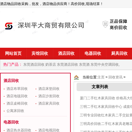
酒店物品回收采购，批发，酒店物品供应商！高价回收,现场结算！
网站首页
宾馆回收
酒店回收
电器回收
厨具回收
热门产品：
东莞酒店回收 奶茶店
东莞酒店回收 东莞酒
东莞中央空调回收,
商
深圳酒店用品回收公司
当前位置:
主页
>
回收资讯
>
酒店回收
文章列表
酒店布草回收
酒店床垫回收
酒店地毯回收
酒店沙发回收
厦门二手红木家具回收 价格高大
酒店桌椅回收
酒店家具回收
三明二手红木家具回收中心 成套
公寓床回收
三明专业回收红木家具二手交趾
电器回收
三明高价回收二手红木家具老雕
酒店热水器回收
酒店电视回收