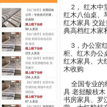
2， 红木
【热门推荐】
东莞回收
红木八仙桌、
公司：专收挂式空调，
价高秒
红木家具 交趾
线上线下估价
典高档红木家
50 人关注
【热门推荐】东莞酒店
回收 奶茶店面包店回
3，办公室
收 饭店
线上线下估价
柜、红木办公
215 人关注
【热门推荐】东莞酒店
红木家具、大
回收 东莞酒楼回收 东
木收购
莞餐厅
线上线下估价
156 人关注
全国专业的
【热门推荐】东莞中央
空调回收,商场中央空
具 老挝酸枝木
调回收,
线上线下估价
书房家具、罗
67 人关注
【热门推荐】
深圳酒店