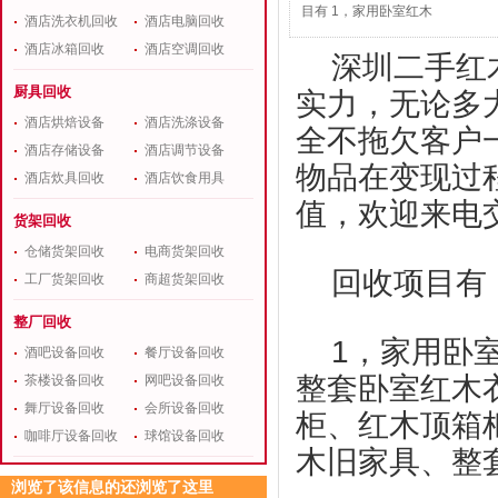
目有 1，家用卧室红木
酒店洗衣机回收
酒店电脑回收
酒店冰箱回收
酒店空调回收
深圳二手红
厨具回收
实力，无论多
酒店烘焙设备
酒店洗涤设备
全不拖欠客户
酒店存储设备
酒店调节设备
物品在变现过
酒店炊具回收
酒店饮食用具
值，欢迎来电
货架回收
仓储货架回收
电商货架回收
回收项目有
工厂货架回收
商超货架回收
整厂回收
1，家用卧
酒吧设备回收
餐厅设备回收
整套卧室红木
茶楼设备回收
网吧设备回收
舞厅设备回收
会所设备回收
柜、红木顶箱
咖啡厅设备回收
球馆设备回收
木旧家具、整
浏览了该信息的还浏览了这里