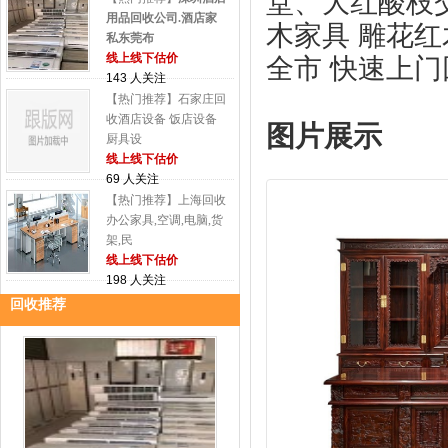
堂、大红酸枝
用品回收公司.酒店家
木家具 雕花红
私东莞布
线上线下估价
全市 快速上
143 人关注
【热门推荐】石家庄回
收酒店设备 饭店设备
图片展示
厨具设
线上线下估价
69 人关注
【热门推荐】上海回收
办公家具,空调,电脑,货
架,民
线上线下估价
198 人关注
回收推荐