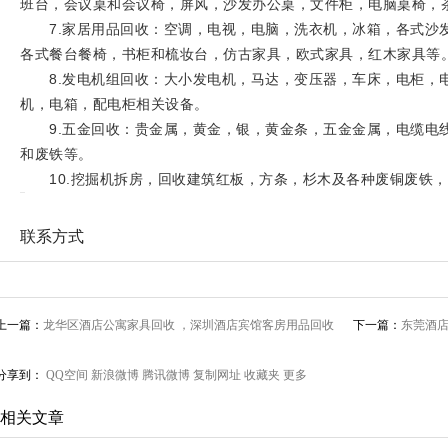
班台，会议桌和会议椅，屏风，沙发办公桌，文件柜，电脑桌椅，
7.家居用品回收：空调，电视，电脑，洗衣机，冰箱，各式沙
各式餐台餐椅，书柜和梳妆台，仿古家具，欧式家具，红木家具等
8.发电机组回收：大小发电机，马达，变压器，车床，电柜，
机，电箱，配电柜相关设备。
9.五金回收：贵金属，黄金，银，黄金条，五金金属，电缆电
和废铁等。
10.挖掘机拆房，回收建筑红板，方条，杉木及各种废铜废铁，
联系方式
上一篇：
龙华区酒店公寓家具回收 ，深圳酒店宾馆客房用品回收
下一篇：
东莞酒店
分享到：
QQ空间
新浪微博
腾讯微博
复制网址
收藏夹
更多
相关文章