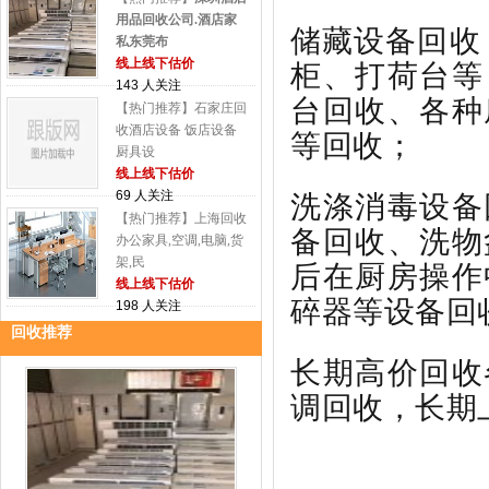
用品回收公司.酒店家
储藏设备回收
私东莞布
柜、打荷台等
线上线下估价
143 人关注
台回收、各种
【热门推荐】石家庄回
收酒店设备 饭店设备
等回收；
厨具设
线上线下估价
洗涤消毒设备
69 人关注
【热门推荐】上海回收
备回收、洗物
办公家具,空调,电脑,货
架,民
后在厨房操作
线上线下估价
碎器等设备回
198 人关注
回收推荐
长期高价回收
调回收，长期