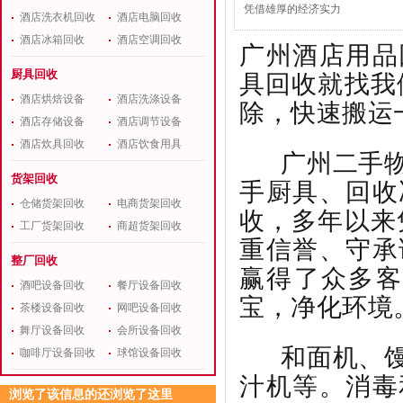
凭借雄厚的经济实力
酒店洗衣机回收
酒店电脑回收
酒店冰箱回收
酒店空调回收
广州酒店用品
具回收就找我
厨具回收
酒店烘焙设备
酒店洗涤设备
除，快速搬运
酒店存储设备
酒店调节设备
酒店炊具回收
酒店饮食用具
广州二手物
货架回收
手厨具、回收
仓储货架回收
电商货架回收
收，多年以来
工厂货架回收
商超货架回收
重信誉、守承
整厂回收
赢得了众多
酒吧设备回收
餐厅设备回收
宝，净化环境
茶楼设备回收
网吧设备回收
舞厅设备回收
会所设备回收
和面机、馒
咖啡厅设备回收
球馆设备回收
汁机等。消毒
浏览了该信息的还浏览了这里