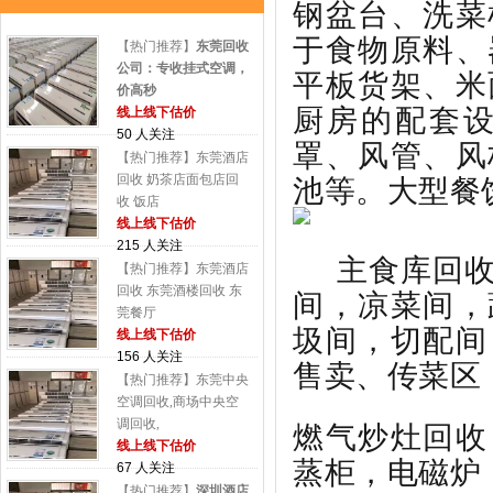
钢盆台、洗菜
于食物原料、
【热门推荐】
东莞回收
公司：专收挂式空调，
平板货架、米
价高秒
厨房的配套
线上线下估价
50 人关注
罩、风管、风
【热门推荐】东莞酒店
池等。大型餐
回收 奶茶店面包店回
收 饭店
线上线下估价
215 人关注
主食库回收
【热门推荐】东莞酒店
回收 东莞酒楼回收 东
间，凉菜间，
莞餐厅
圾间，切配间
线上线下估价
156 人关注
售卖、传菜区
【热门推荐】东莞中央
空调回收,商场中央空
燃气炒灶回收
调回收,
线上线下估价
蒸柜，电磁炉
67 人关注
【热门推荐】
深圳酒店