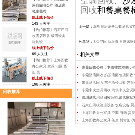
空调回收
、沙
用品回收公司.酒店家
回收
和餐桌餐
私东莞布
线上线下估价
143 人关注
上一篇：
深圳厨房设备回收酒店宾
【热门推荐】石家庄回
除
收酒店设备 饭店设备
分享到：
QQ空间
新浪微博
腾讯微
厨具设
线上线下估价
69 人关注
相关文章
【热门推荐】上海回收
办公家具,空调,电脑,货
东莞回收公司：专收挂式空调，
架,民
东莞酒店回收 奶茶店面包店回收
线上线下估价
东莞酒店回收 东莞酒楼回收 东
198 人关注
东莞中央空调回收,商场中央空调
回收推荐
深圳酒店用品回收公司.酒店家私
石家庄回收酒店设备 饭店设备 厨
上海回收办公家具,空调,电脑,货架
上海回收办公家具 茶桌 博古架 仿