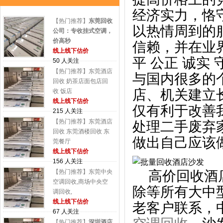
经济实力，恪
【热门推荐】
东莞回收
以热情周到的
公司：专收挂式空调，
价高秒
信赖，并在业
线上线下估价
平 公正 诚实
50 人关注
【热门推荐】东莞酒店
与国内很多的
回收 奶茶店面包店回
店、机关建立
收 饭店
线上线下估价
仅有利于改善
215 人关注
【热门推荐】东莞酒店
处理二手废弃
回收 东莞酒楼回收 东
做出自己应该
莞餐厅
线上线下估价
156 人关注
【热门推荐】东莞中央
高价回收酒店
空调回收,商场中央空
除等所有大中
调回收,
线上线下估价
老客户联系，
67 人关注
【热门推荐】
深圳酒店