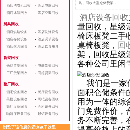
具，回收大型仓储货架，
酒店洗衣机回收
酒店电脑回收
酒店冰箱回收
酒店空调回收
酒店设备回收
厨具回收
量回收，星级
酒店烘焙设备
酒店洗涤设备
椅床板凳二手
酒店存储设备
酒店调节设备
桌椅板凳，
回
酒店炊具回收
酒店饮食用具
架，回收星级
货架回收
各种公司里闲
仓储货架回收
电商货架回收
工厂货架回收
商超货架回收
我们是一家信
整厂回收
面积仓储条件
酒吧设备回收
餐厅设备回收
茶楼设备回收
网吧设备回收
用为一体的综
舞厅设备回收
会所设备回收
门免费作价，
咖啡厅设备回收
球馆设备回收
务不断完善，
浏览了该信息的还浏览了这里
提高价格上的