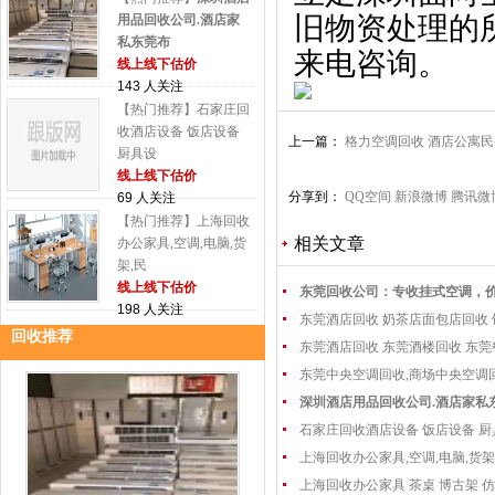
旧物资处理的
用品回收公司.酒店家
私东莞布
来电咨询。
线上线下估价
143 人关注
【热门推荐】石家庄回
收酒店设备 饭店设备
上一篇：
格力空调回收 酒店公寓
厨具设
线上线下估价
分享到：
QQ空间
新浪微博
腾讯微
69 人关注
【热门推荐】上海回收
相关文章
办公家具,空调,电脑,货
架,民
线上线下估价
东莞回收公司：专收挂式空调，
198 人关注
东莞酒店回收 奶茶店面包店回收
回收推荐
东莞酒店回收 东莞酒楼回收 东
东莞中央空调回收,商场中央空调
深圳酒店用品回收公司.酒店家私
石家庄回收酒店设备 饭店设备 厨
上海回收办公家具,空调,电脑,货架
上海回收办公家具 茶桌 博古架 仿