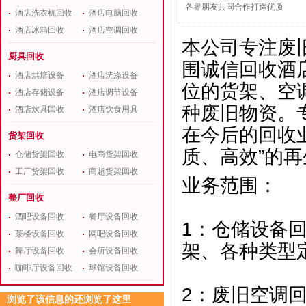
各界朋友共同合作打造优质
酒店洗衣机回收
酒店电脑回收
酒店冰箱回收
酒店空调回收
本公司专注废
厨具回收
围诚信回收酒
酒店烘焙设备
酒店洗涤设备
位的货架、空
酒店存储设备
酒店调节设备
种废旧物资。
酒店炊具回收
酒店饮食用具
在今后的回收
货架回收
质、高效”的
仓储货架回收
电商货架回收
工厂货架回收
商超货架回收
业务范围：
整厂回收
酒吧设备回收
餐厅设备回收
1：仓储设备
茶楼设备回收
网吧设备回收
架、各种类型
舞厅设备回收
会所设备回收
咖啡厅设备回收
球馆设备回收
2：废旧空调
浏览了该信息的还浏览了这里