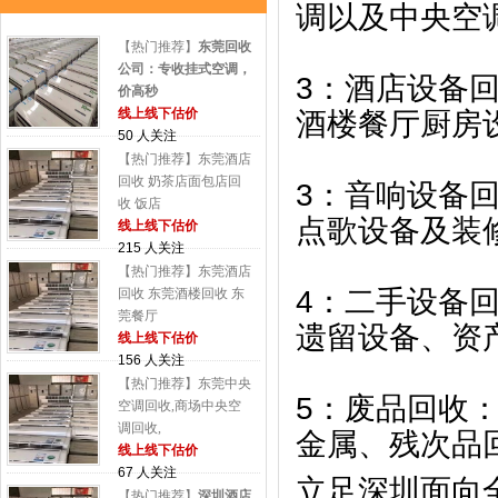
调以及中央空
【热门推荐】
东莞回收
公司：专收挂式空调，
3：酒店设备
价高秒
线上线下估价
酒楼餐厅厨房
50 人关注
【热门推荐】东莞酒店
回收 奶茶店面包店回
3：音响设备
收 饭店
点歌设备及装
线上线下估价
215 人关注
【热门推荐】东莞酒店
4：二手设备
回收 东莞酒楼回收 东
莞餐厅
遗留设备、资
线上线下估价
156 人关注
【热门推荐】东莞中央
5：废品回收
空调回收,商场中央空
调回收,
金属、残次品
线上线下估价
67 人关注
立足深圳面向
【热门推荐】
深圳酒店