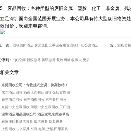
5：废品回收：各种类型的废旧金属、塑胶、化工、非金属、残
立足深圳面向全国范围开展业务，本公司具有特大型废旧物资处
效报价，欢迎来电咨询。
上一篇：
回收倒闭酒店 客房废旧二手设备物资回收打包 公寓酒店
下一篇：
旅店宾馆
宾馆收购拆
购
分享到：
QQ空间
新浪微博
腾讯微博
复制网址
收藏夹
更多
相关文章
东莞回收公司：专收挂式空调，价高秒结！
东莞酒店回收 奶茶店面包店回收 饭店宾馆回
东莞酒店回收 东莞酒楼回收 东莞餐厅回收
东莞中央空调回收,商场中央空调回收,工厂酒
深圳酒店用品回收公司.酒店家私东莞布草高
石家庄回收酒店设备 饭店设备 厨具设备
上海回收办公家具,空调,电脑,货架,民用家具