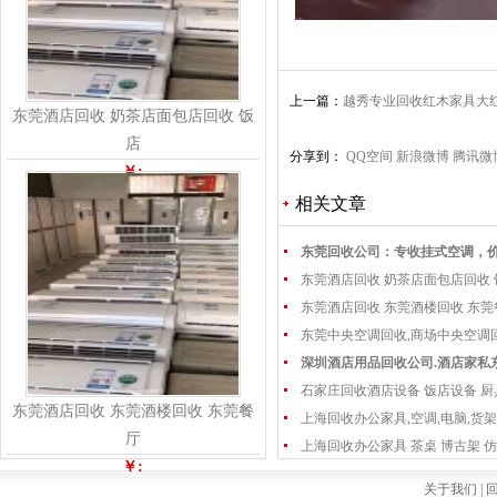
上一篇：
越秀专业回收红木家具大
东莞酒店回收 奶茶店面包店回收 饭
店
分享到：
QQ空间
新浪微博
腾讯微
￥:
相关文章
东莞回收公司：专收挂式空调，
东莞酒店回收 奶茶店面包店回收
东莞酒店回收 东莞酒楼回收 东
东莞中央空调回收,商场中央空调
深圳酒店用品回收公司.酒店家私
石家庄回收酒店设备 饭店设备 厨
东莞酒店回收 东莞酒楼回收 东莞餐
上海回收办公家具,空调,电脑,货架
厅
上海回收办公家具 茶桌 博古架 仿
￥:
关于我们 |
回