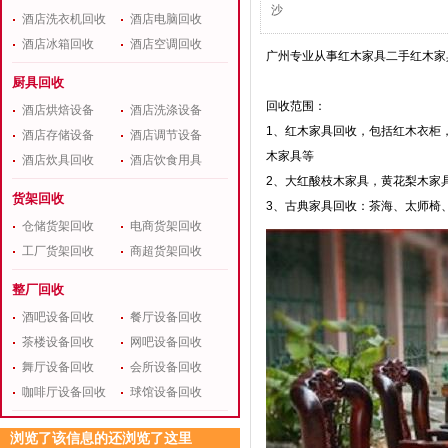
沙
酒店洗衣机回收
酒店电脑回收
酒店冰箱回收
酒店空调回收
广州专业从事红木家具二手红木家
厨具回收
回收范围：
酒店烘焙设备
酒店洗涤设备
1、红木家具回收，包括红木衣柜
酒店存储设备
酒店调节设备
木家具等
酒店炊具回收
酒店饮食用具
2、大红酸枝木家具，黄花梨木家
货架回收
3、古典家具回收：茶海、太师椅
仓储货架回收
电商货架回收
工厂货架回收
商超货架回收
整厂回收
酒吧设备回收
餐厅设备回收
茶楼设备回收
网吧设备回收
舞厅设备回收
会所设备回收
咖啡厅设备回收
球馆设备回收
浏览了该信息的还浏览了这里