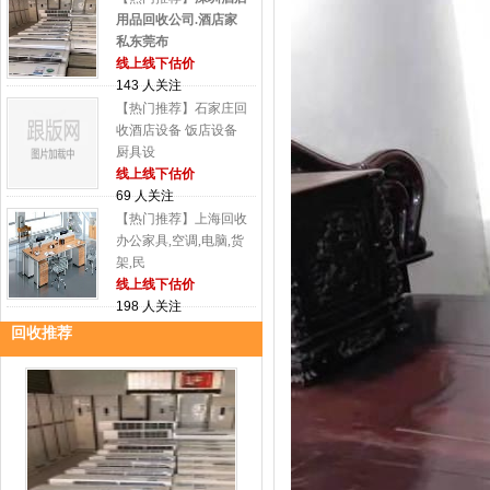
用品回收公司.酒店家
私东莞布
线上线下估价
143 人关注
【热门推荐】石家庄回
收酒店设备 饭店设备
厨具设
线上线下估价
69 人关注
【热门推荐】上海回收
办公家具,空调,电脑,货
架,民
线上线下估价
198 人关注
回收推荐