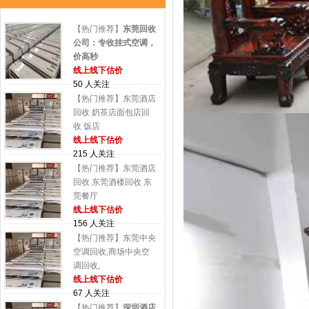
【热门推荐】
东莞回收
公司：专收挂式空调，
价高秒
线上线下估价
50 人关注
【热门推荐】东莞酒店
回收 奶茶店面包店回
收 饭店
线上线下估价
215 人关注
【热门推荐】东莞酒店
回收 东莞酒楼回收 东
莞餐厅
线上线下估价
156 人关注
【热门推荐】东莞中央
空调回收,商场中央空
调回收,
线上线下估价
67 人关注
【热门推荐】
深圳酒店