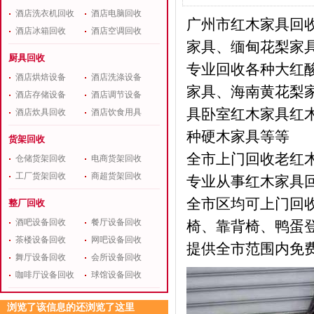
酒店洗衣机回收
酒店电脑回收
广州市红木家具回
酒店冰箱回收
酒店空调回收
家具、缅甸花梨家
厨具回收
专业回收各种大红
酒店烘焙设备
酒店洗涤设备
家具、海南黄花梨
酒店存储设备
酒店调节设备
具卧室红木家具红
酒店炊具回收
酒店饮食用具
种硬木家具等等
货架回收
全市上门回收老红
仓储货架回收
电商货架回收
工厂货架回收
商超货架回收
专业从事红木家具
全市区均可上门回
整厂回收
酒吧设备回收
餐厅设备回收
椅、靠背椅、鸭蛋
茶楼设备回收
网吧设备回收
提供全市范围内免
舞厅设备回收
会所设备回收
咖啡厅设备回收
球馆设备回收
浏览了该信息的还浏览了这里