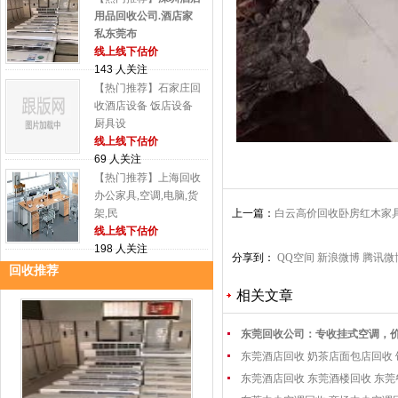
用品回收公司.酒店家
私东莞布
线上线下估价
143 人关注
【热门推荐】石家庄回
收酒店设备 饭店设备
厨具设
线上线下估价
69 人关注
【热门推荐】上海回收
办公家具,空调,电脑,货
架,民
上一篇：
白云高价回收卧房红木家
线上线下估价
198 人关注
分享到：
QQ空间
新浪微博
腾讯微
回收推荐
相关文章
东莞回收公司：专收挂式空调，
东莞酒店回收 奶茶店面包店回收
东莞酒店回收 东莞酒楼回收 东