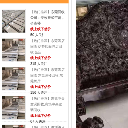
【热门推荐】
东莞回收
公司：专收挂式空调，
价高秒
线上线下估价
50 人关注
【热门推荐】东莞酒店
回收 奶茶店面包店回
收 饭店
线上线下估价
215 人关注
【热门推荐】东莞酒店
回收 东莞酒楼回收 东
莞餐厅
线上线下估价
156 人关注
【热门推荐】东莞中央
空调回收,商场中央空
调回收,
线上线下估价
67 人关注
【热门推荐】
深圳酒店