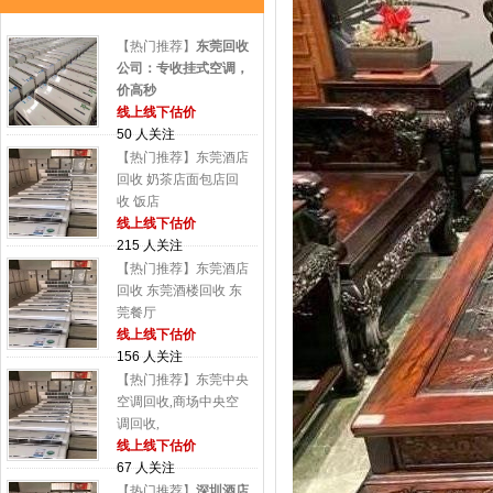
【热门推荐】
东莞回收
公司：专收挂式空调，
价高秒
线上线下估价
50 人关注
【热门推荐】东莞酒店
回收 奶茶店面包店回
收 饭店
线上线下估价
215 人关注
【热门推荐】东莞酒店
回收 东莞酒楼回收 东
莞餐厅
线上线下估价
156 人关注
【热门推荐】东莞中央
空调回收,商场中央空
调回收,
线上线下估价
67 人关注
【热门推荐】
深圳酒店