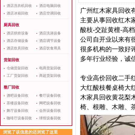
酒店洗衣机回收
酒店电脑回收
广州红木家具回收
酒店冰箱回收
酒店空调回收
主要从事回收红木
厨具回收
酸枝-交趾黄檀-高
酒店烘焙设备
酒店洗涤设备
公司自开业以来有
酒店存储设备
酒店调节设备
很多机构的一致好
酒店炊具回收
酒店饮食用具
多年行业经验，诚
货架回收
仓储货架回收
电商货架回收
工厂货架回收
商超货架回收
专业高价回收二手
大红酸枝餐桌椅大
整厂回收
酒吧设备回收
餐厅设备回收
木家具回收黄花梨木
茶楼设备回收
网吧设备回收
椅、根雕、木雕、茶
舞厅设备回收
会所设备回收
咖啡厅设备回收
球馆设备回收
浏览了该信息的还浏览了这里