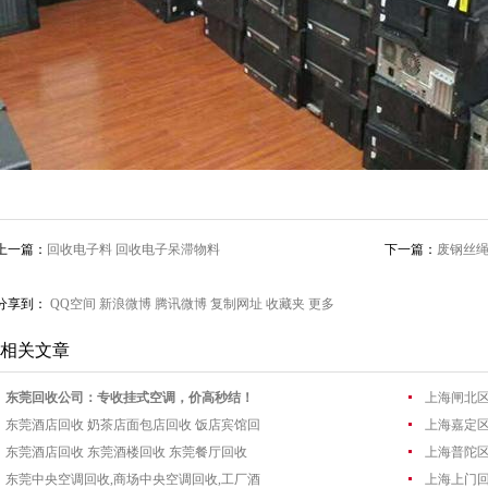
上一篇：
回收电子料 回收电子呆滞物料
下一篇：
废钢丝绳
分享到：
QQ空间
新浪微博
腾讯微博
复制网址
收藏夹
更多
相关文章
东莞回收公司：专收挂式空调，价高秒结！
上海闸北
东莞酒店回收 奶茶店面包店回收 饭店宾馆回
上海嘉定
东莞酒店回收 东莞酒楼回收 东莞餐厅回收
上海普陀
东莞中央空调回收,商场中央空调回收,工厂酒
上海上门回