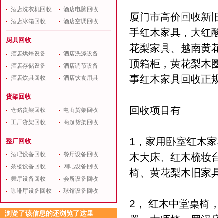
酒店洗衣机回收
酒店电脑回收
厦门市高价回收新
酒店冰箱回收
酒店空调回收
手红木家具，大红
厨具回收
花梨家具、越南黄
酒店烘焙设备
酒店洗涤设备
顶箱柜，黄花梨木圈
酒店存储设备
酒店调节设备
事红木家具回收正
酒店炊具回收
酒店饮食用具
货架回收
回收项目有
仓储货架回收
电商货架回收
工厂货架回收
商超货架回收
1，家用卧室红木家
整厂回收
酒吧设备回收
餐厅设备回收
木大床、红木梳妆
茶楼设备回收
网吧设备回收
椅、黄花梨木旧家
舞厅设备回收
会所设备回收
咖啡厅设备回收
球馆设备回收
2， 红木中堂桌
浏览了该信息的还浏览了这里