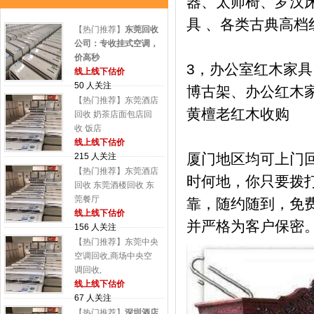
器、太师椅、罗汉床
具 、各类古典高
【热门推荐】
东莞回收
公司：专收挂式空调，
价高秒
3，办公室红木家
线上线下估价
50 人关注
博古架、办公红木
【热门推荐】东莞酒店
黄檀老红木收购
回收 奶茶店面包店回
收 饭店
线上线下估价
厦门地区均可上门
215 人关注
【热门推荐】东莞酒店
时何地，你只要拨
回收 东莞酒楼回收 东
莞餐厅
靠，随约随到，免
线上线下估价
并严格为客户保密
156 人关注
【热门推荐】东莞中央
空调回收,商场中央空
调回收,
线上线下估价
67 人关注
【热门推荐】
深圳酒店