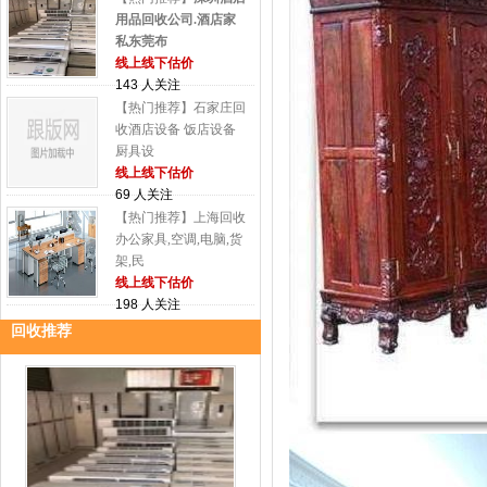
用品回收公司.酒店家
私东莞布
线上线下估价
143 人关注
【热门推荐】石家庄回
收酒店设备 饭店设备
厨具设
线上线下估价
69 人关注
【热门推荐】上海回收
办公家具,空调,电脑,货
架,民
线上线下估价
198 人关注
回收推荐