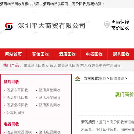
酒店物品回收采购，批发，酒店物品供应商！高价回收,现场结算！
网站首页
宾馆回收
酒店回收
电器回收
厨具回收
热门产品：
东莞酒店回收 奶茶店
东莞酒店回收 东莞酒
东莞中央空调回收,
商
深圳酒店用品回收公司
当前位置:
主页
>
回收资讯
>
酒店回收
酒店布草回收
酒店床垫回收
厦门高价
酒店地毯回收
酒店沙发回收
酒店桌椅回收
酒店家具回收
公寓床回收
新闻摘要：
厦门市高价回收新旧
电器回收
木家具、小叶紫檀家具、海南黄
酒店热水器回收
酒店电视回收