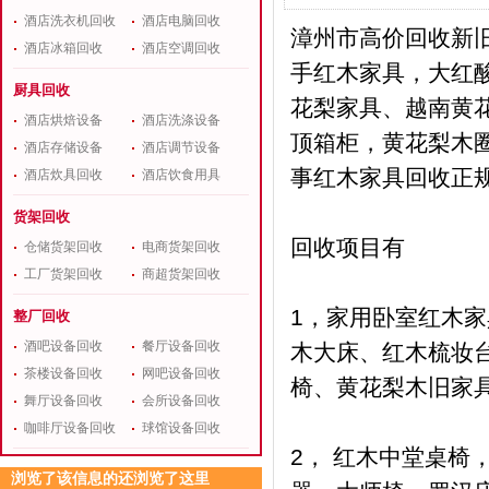
酒店洗衣机回收
酒店电脑回收
漳州市高价回收新
酒店冰箱回收
酒店空调回收
手红木家具，大红
厨具回收
花梨家具、越南黄
酒店烘焙设备
酒店洗涤设备
顶箱柜，黄花梨木圈
酒店存储设备
酒店调节设备
事红木家具回收正
酒店炊具回收
酒店饮食用具
货架回收
回收项目有
仓储货架回收
电商货架回收
工厂货架回收
商超货架回收
1，家用卧室红木家
整厂回收
酒吧设备回收
餐厅设备回收
木大床、红木梳妆
茶楼设备回收
网吧设备回收
椅、黄花梨木旧家
舞厅设备回收
会所设备回收
咖啡厅设备回收
球馆设备回收
2， 红木中堂桌
浏览了该信息的还浏览了这里