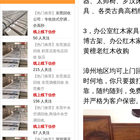
器、太师椅、罗汉床
具 、各类古典高档
【热门推荐】
东莞回收
公司：专收挂式空调，
价高秒
3，办公室红木家
线上线下估价
50 人关注
博古架、办公红木
【热门推荐】东莞酒店
黄檀老红木收购
回收 奶茶店面包店回
收 饭店
线上线下估价
漳州地区均可上门
215 人关注
【热门推荐】东莞酒店
时何地，你只要拨
回收 东莞酒楼回收 东
莞餐厅
靠，随约随到，免
线上线下估价
并严格为客户保密
156 人关注
【热门推荐】东莞中央
空调回收,商场中央空
调回收,
线上线下估价
67 人关注
【热门推荐】
深圳酒店