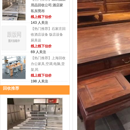
用品回收公司.酒店家
私东莞布
线上线下估价
143 人关注
【热门推荐】石家庄回
收酒店设备 饭店设备
厨具设
线上线下估价
69 人关注
【热门推荐】上海回收
办公家具,空调,电脑,货
架,民
线上线下估价
198 人关注
回收推荐