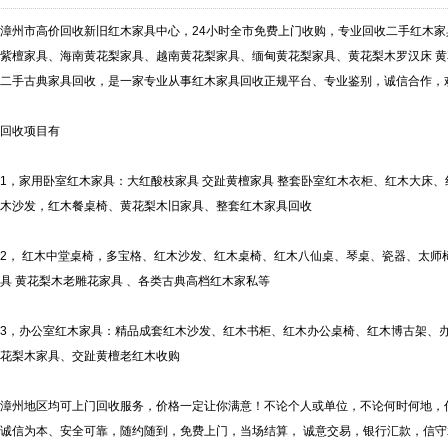
漳州市高价回收新旧红木家具中心，24小时全市免费上门收购，专业回收二手红木
紫檀家具、海南黄花梨家具、越南黄花梨家具、缅甸黄花梨家具、黄花梨木罗汉床 黄
二手古典家具回收，是一家专业从事红木家具回收正规平台、专业鉴别，诚信合作，
回收项目有
1，家用卧室红木家具：大红酸枝家具 交趾黄檀家具 整套卧室红木衣柜、红木大床
木沙发，红木餐桌椅、黄花梨木旧家具、整套红木家具回收
2， 红木中堂桌椅，多宝格、红木沙发、红木桌椅、红木八仙桌、琴桌、瓷器、太师
具 黄花梨木老雕花家具 、各类古典高档红木家私等
3，办公室红木家具：精品成套红木沙发、红木书柜、红木办公桌椅、红木博古架、
花梨木家具、交趾黄檀老红木收购
漳州地区均可上门回收服务，价格一定让你满意！不论个人或单位，不论何时何地，
诚信为本、安全可靠，随约随到，免费上门，当场结算， 诚意交易，银行汇款，信