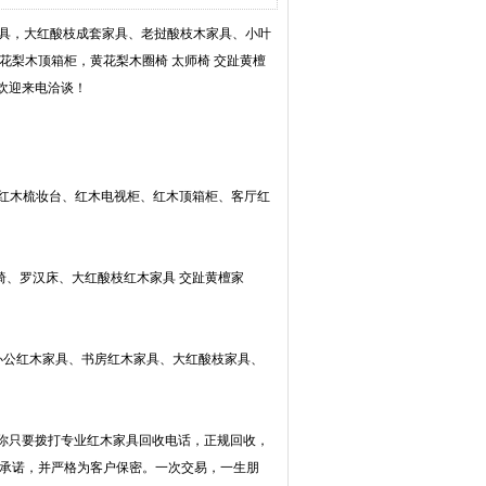
家具，大红酸枝成套家具、老挝酸枝木家具、小叶
花梨木顶箱柜，黄花梨木圈椅 太师椅 交趾黄檀
欢迎来电洽谈！
、红木梳妆台、红木电视柜、红木顶箱柜、客厅红
椅、罗汉床、大红酸枝红木家具 交趾黄檀家
办公红木家具、书房红木家具、大红酸枝家具、
你只要拨打专业红木家具回收电话，正规回收，
守承诺，并严格为客户保密。一次交易，一生朋