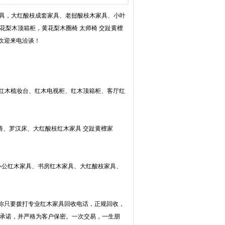
家具，大红酸枝成套家具、老挝酸枝木家具、小叶
花梨木顶箱柜，黄花梨木圈椅 太师椅 交趾黄檀
欢迎来电洽谈！
、红木梳妆台、红木电视柜、红木顶箱柜、客厅红
椅、罗汉床、大红酸枝红木家具 交趾黄檀家
办公红木家具、书房红木家具、大红酸枝家具、
你只要拨打专业红木家具回收电话，正规回收，
守承诺，并严格为客户保密。一次交易，一生朋