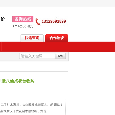
快递查询
合作洽谈
中堂八仙桌餐台收购
收二手红木家具，大红酸枝成套家具、老挝酸枝
花梨木罗汉床黄花梨木顶箱柜，黄花