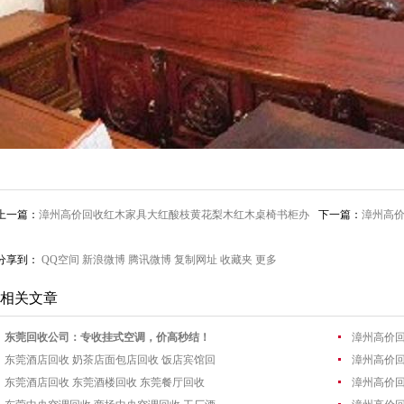
上一篇：
漳州高价回收红木家具大红酸枝黄花梨木红木桌椅书柜办
下一篇：
漳州高
公沙发收购
老红木收购
分享到：
QQ空间
新浪微博
腾讯微博
复制网址
收藏夹
更多
相关文章
东莞回收公司：专收挂式空调，价高秒结！
漳州高价
东莞酒店回收 奶茶店面包店回收 饭店宾馆回
漳州高价
东莞酒店回收 东莞酒楼回收 东莞餐厅回收
漳州高价