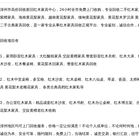
漳州市高价回收新旧红木家具中心，24小时全市免费上门收购，专业回收二手红木
紫檀家具、海南黄花梨家具、越南黄花梨家具、缅甸黄花梨家具、黄花梨木罗汉床 黄
二手古典家具回收，是一家专业从事红木家具回收正规平台、专业鉴别，诚信合作，
回收项目有
1，家用卧室红木家具：大红酸枝家具 交趾黄檀家具 整套卧室红木衣柜、红木大床
木沙发，红木餐桌椅、黄花梨木旧家具、整套红木家具回收
2， 红木中堂桌椅，多宝格、红木沙发、红木桌椅、红木八仙桌、琴桌、瓷器、太师
具 黄花梨木老雕花家具 、各类古典高档红木家私等
3，办公室红木家具：精品成套红木沙发、红木书柜、红木办公桌椅、红木博古架、
花梨木家具、交趾黄檀老红木收购
漳州地区均可上门回收服务，价格一定让你满意！不论个人或单位，不论何时何地，
诚信为本、安全可靠，随约随到，免费上门，当场结算， 诚意交易，银行汇款，信