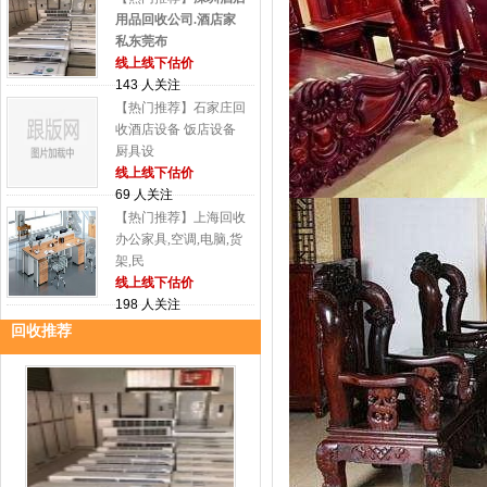
用品回收公司.酒店家
私东莞布
线上线下估价
143 人关注
【热门推荐】石家庄回
收酒店设备 饭店设备
厨具设
线上线下估价
69 人关注
【热门推荐】上海回收
办公家具,空调,电脑,货
架,民
线上线下估价
198 人关注
回收推荐