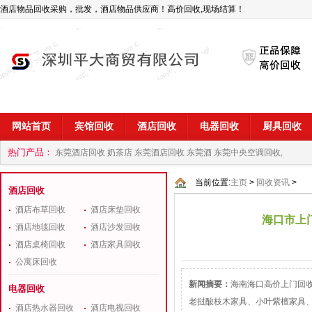
酒店物品回收采购，批发，酒店物品供应商！高价回收,现场结算！
网站首页
宾馆回收
酒店回收
电器回收
厨具回收
热门产品：
东莞酒店回收 奶茶店
东莞酒店回收 东莞酒
东莞中央空调回收,
商
深圳酒店用品回收公司
当前位置:
主页
>
回收资讯
>
酒店回收
酒店布草回收
酒店床垫回收
海口市上
酒店地毯回收
酒店沙发回收
酒店桌椅回收
酒店家具回收
公寓床回收
新闻摘要：
海南海口高价上门回
电器回收
老挝酸枝木家具、小叶紫檀家具
酒店热水器回收
酒店电视回收