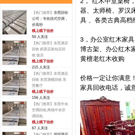
2， 红木中堂桌
器、太师椅、罗汉床
【热门推荐】
东莞回收
公司：专收挂式空调，
具 、各类古典高档
价高秒
线上线下估价
50 人关注
3，办公室红木家
【热门推荐】东莞酒店
博古架、办公红木
回收 奶茶店面包店回
收 饭店
黄檀老红木收购
线上线下估价
215 人关注
【热门推荐】东莞酒店
价格一定让你满意
回收 东莞酒楼回收 东
莞餐厅
家具回收电话，诚
线上线下估价
156 人关注
【热门推荐】东莞中央
空调回收,商场中央空
调回收,
线上线下估价
67 人关注
【热门推荐】
深圳酒店