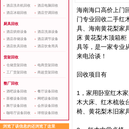
酒店洗衣机回收
酒店电脑回收
海南海口高价上门
酒店冰箱回收
酒店空调回收
门专业回收二手红
厨具回收
具、海南黄花梨家
酒店烘焙设备
酒店洗涤设备
床 黄花梨木顶箱柜
酒店存储设备
酒店调节设备
具等，是一家专业
酒店炊具回收
酒店饮食用具
来电洽谈！
货架回收
仓储货架回收
电商货架回收
工厂货架回收
商超货架回收
回收项目有
整厂回收
酒吧设备回收
餐厅设备回收
1，家用卧室红木家
茶楼设备回收
网吧设备回收
木大床、红木梳妆
舞厅设备回收
会所设备回收
椅、黄花梨木旧家
咖啡厅设备回收
球馆设备回收
浏览了该信息的还浏览了这里