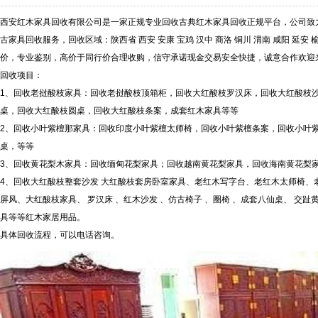
西安红木家具回收有限公司是一家正规专业回收古典红木家具回收正规平台，公司致
古家具回收服务，回收区域：陕西省 西安 安康 宝鸡 汉中 商洛 铜川 渭南 咸阳 延安
价，专业鉴别，高价于同行价合理收购，信守承诺现金交易安全快捷，诚意合作欢迎
回收项目：
1、回收老挝酸枝家具：回收老挝酸枝顶箱柜，回收大红酸枝罗汉床，回收大红酸枝
桌，回收大红酸枝圆桌，回收大红酸枝条案，成套红木家具等等
2、回收小叶紫檀那家具：回收印度小叶紫檀太师椅，回收小叶紫檀条案，回收小叶
桌，等等
3、回收黄花梨木家具：回收缅甸花梨家具；回收越南黄花梨家具，回收海南黄花梨家
4、回收大红酸枝整套沙发 大红酸枝套房卧室家具、老红木写字台、老红木太师椅、
屏风、大红酸枝家具、 罗汉床 、红木沙发 、仿古椅子 、圈椅 、成套八仙桌、 交趾
具等等红木家居用品。
具体回收流程，可以电话咨询。