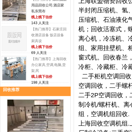
上海联盟物资回收
用品回收公司.酒店家
半封闭压缩机、氢
私东莞布
线上线下估价
压缩机、石油液化
143 人关注
机；回收活塞式，
【热门推荐】石家庄回
收酒店设备 饭店设备
离心机，冷冻机、
厨具设
组、家用挂壁机、柜
线上线下估价
69 人关注
窗式机。回收春兰
【热门推荐】上海回收
办公家具,空调,电脑,货
冷柜、冷藏柜、冷
架,民
二手柜机空调回收
线上线下估价
198 人关注
空调回收，二手螺杆
回收推荐
二手2P空调回收，
制冷机/螺杆机、
组，空调机组回收.
上海回收空调机组.