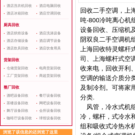
酒店洗衣机回收
酒店电脑回收
回收二手空调，上海
酒店冰箱回收
酒店空调回收
吨-800冷吨离心机
厨具回收
设备回收、压缩机
酒店烘焙设备
酒店洗涤设备
阴双良二手空调机
酒店存储设备
酒店调节设备
上海回收特灵螺杆式
酒店炊具回收
酒店饮食用具
司、上海螺杆式空
货架回收
收来电，回收开利
仓储货架回收
电商货架回收
工厂货架回收
商超货架回收
空调的输送介质分
及制冷剂。可将家
整厂回收
酒吧设备回收
餐厅设备回收
分类.
茶楼设备回收
网吧设备回收
风管，冷水式机组
舞厅设备回收
会所设备回收
冷，螺杆，式冷水和
咖啡厅设备回收
球馆设备回收
组和吸收式冷热水
浏览了该信息的还浏览了这里