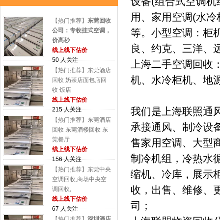
设备(组合式空调机
用、家用空调(水冷
【热门推荐】
东莞回收
公司：专收挂式空调，
等。小型空调：柜
价高秒
良、约克、三洋、远
线上线下估价
50 人关注
上海二手空调回收
【热门推荐】东莞酒店
机、水冷柜机、地
回收 奶茶店面包店回
收 饭店
线上线下估价
我们是上海联照通
215 人关注
【热门推荐】东莞酒店
承接通风、制冷设
回收 东莞酒楼回收 东
莞餐厅
售家用空调、大型
线上线下估价
制冷机组，冷热水
156 人关注
【热门推荐】东莞中央
缩机、冷库，展示
空调回收,商场中央空
收，出售、维修、
调回收,
线上线下估价
司；
67 人关注
【热门推荐】
深圳酒店