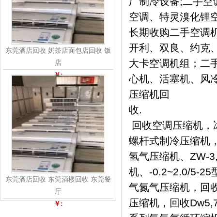
厂制冷设备;二手空
空调、特灵溴化锂
长期收购二手空调
开利、双良、约克、
东莞酒店回收 奶茶店面包店回收 饭
大卡空调机组；二
店
￥:
心机、活塞机、风
压缩机回
回收空调压缩机，
螺杆式制冷压缩机，二手或废
氢气压缩机、ZW-3
机、-0.2~2.0/5-2
东莞酒店回收 东莞酒楼回收 东莞餐
气氮气压缩机，回收D5,7.
厅
压缩机，回收Dw5,7,
￥: