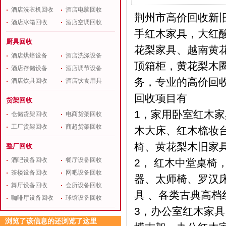
酒店洗衣机回收
酒店电脑回收
荆州市高价回收新
酒店冰箱回收
酒店空调回收
手红木家具，大红
厨具回收
花梨家具、越南黄
酒店烘焙设备
酒店洗涤设备
顶箱柜，黄花梨木圈
酒店存储设备
酒店调节设备
务，专业的高价回
酒店炊具回收
酒店饮食用具
回收项目有
货架回收
1，家用卧室红木家
仓储货架回收
电商货架回收
工厂货架回收
商超货架回收
木大床、红木梳妆
椅、黄花梨木旧家
整厂回收
酒吧设备回收
餐厅设备回收
2， 红木中堂桌
茶楼设备回收
网吧设备回收
器、太师椅、罗汉床
舞厅设备回收
会所设备回收
具 、各类古典高
咖啡厅设备回收
球馆设备回收
3，办公室红木家
浏览了该信息的还浏览了这里