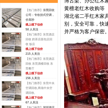
博古架、办公红木
黄檀老红木收购等
【热门推荐】
东莞回收
公司：专收挂式空调，
湖北省二手红木家
价高秒
别，安全可靠，快
线上线下估价
50 人关注
并严格为客户保密
【热门推荐】东莞酒店
回收 奶茶店面包店回
收 饭店
线上线下估价
215 人关注
【热门推荐】东莞酒店
回收 东莞酒楼回收 东
莞餐厅
线上线下估价
156 人关注
【热门推荐】东莞中央
空调回收,商场中央空
调回收,
线上线下估价
67 人关注
【热门推荐】
深圳酒店