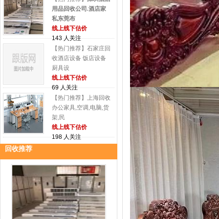
用品回收公司.酒店家
私东莞布
线上线下估价
143 人关注
【热门推荐】石家庄回
收酒店设备 饭店设备
厨具设
线上线下估价
69 人关注
【热门推荐】上海回收
办公家具,空调,电脑,货
架,民
线上线下估价
198 人关注
回收推荐