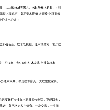
家具，大红酸枝成套家具、老挝酸枝木家具、小叶
花梨木顶箱柜，黄花梨木圈椅 太师椅 交趾黄檀
欢迎来电洽谈！
、红木梳妆台、红木电视柜、红木顶箱柜、客厅红
椅、罗汉床、大红酸枝红木家具 交趾黄檀家
办公红木家具、书房红木家具、大红酸枝家具、
你只要拨打专业红木家具回收电话，正规回收，
守承诺，并严格为客户保密。一次交易，一生朋