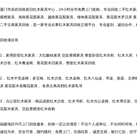
厦门市高价回收新旧红木家具中心，24小时全市免费上门收购，专业回收二手红木
紫檀家具、海南黄花梨家具、越南黄花梨家具、缅甸黄花梨家具、黄花梨木罗汉床 黄
二手古典家具回收，是一家专业从事红木家具回收正规平台、专业鉴别，诚信合作，
回收项目有
1，家用卧室红木家具：大红酸枝家具 交趾黄檀家具 整套卧室红木衣柜、红木大床
木沙发，红木餐桌椅、黄花梨木旧家具、整套红木家具回收
2， 红木中堂桌椅，多宝格、红木沙发、红木桌椅、红木八仙桌、琴桌、瓷器、太师
具 黄花梨木老雕花家具 、各类古典高档红木家私等
3，办公室红木家具：精品成套红木沙发、红木书柜、红木办公桌椅、红木博古架、
花梨木家具、交趾黄檀老红木收购
福建地区均可上门回收服务，价格一定让你满意！不论个人或单位，不论何时何地，
诚信为本、安全可靠，随约随到，免费上门，当场结算， 诚意交易，银行汇款，信