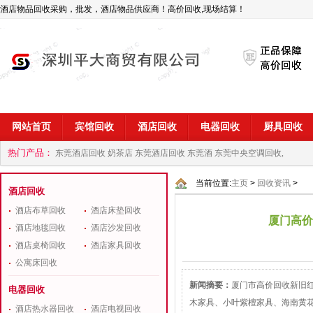
酒店物品回收采购，批发，酒店物品供应商！高价回收,现场结算！
网站首页
宾馆回收
酒店回收
电器回收
厨具回收
热门产品：
东莞酒店回收 奶茶店
东莞酒店回收 东莞酒
东莞中央空调回收,
商
深圳酒店用品回收公司
当前位置:
主页
>
回收资讯
>
酒店回收
酒店布草回收
酒店床垫回收
厦门高价
酒店地毯回收
酒店沙发回收
酒店桌椅回收
酒店家具回收
公寓床回收
新闻摘要：
厦门市高价回收新旧
电器回收
木家具、小叶紫檀家具、海南黄
酒店热水器回收
酒店电视回收