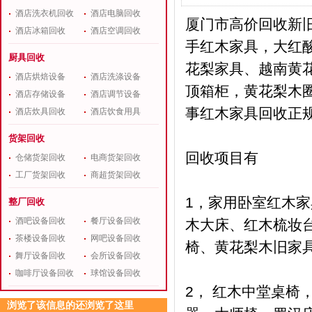
酒店洗衣机回收
酒店电脑回收
厦门市高价回收新
酒店冰箱回收
酒店空调回收
手红木家具，大红
厨具回收
花梨家具、越南黄
酒店烘焙设备
酒店洗涤设备
顶箱柜，黄花梨木圈
酒店存储设备
酒店调节设备
事红木家具回收正
酒店炊具回收
酒店饮食用具
货架回收
回收项目有
仓储货架回收
电商货架回收
工厂货架回收
商超货架回收
1，家用卧室红木家
整厂回收
酒吧设备回收
餐厅设备回收
木大床、红木梳妆
茶楼设备回收
网吧设备回收
椅、黄花梨木旧家
舞厅设备回收
会所设备回收
咖啡厅设备回收
球馆设备回收
2， 红木中堂桌
浏览了该信息的还浏览了这里