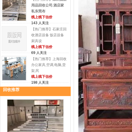
用品回收公司.酒店家
私东莞布
线上线下估价
143 人关注
【热门推荐】石家庄回
收酒店设备 饭店设备
厨具设
线上线下估价
69 人关注
【热门推荐】上海回收
办公家具,空调,电脑,货
架,民
线上线下估价
198 人关注
回收推荐