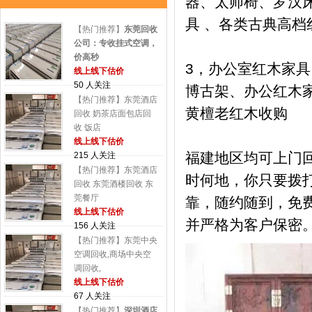
器、太师椅、罗汉床
具 、各类古典高档
【热门推荐】
东莞回收
公司：专收挂式空调，
价高秒
3，办公室红木家
线上线下估价
50 人关注
博古架、办公红木
【热门推荐】东莞酒店
黄檀老红木收购
回收 奶茶店面包店回
收 饭店
线上线下估价
福建地区均可上门
215 人关注
【热门推荐】东莞酒店
时何地，你只要拨
回收 东莞酒楼回收 东
莞餐厅
靠，随约随到，免
线上线下估价
并严格为客户保密
156 人关注
【热门推荐】东莞中央
空调回收,商场中央空
调回收,
线上线下估价
67 人关注
【热门推荐】
深圳酒店