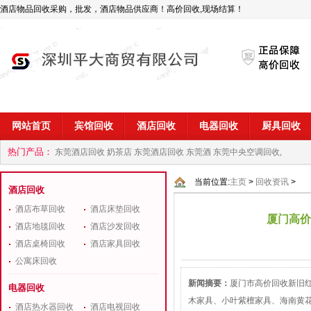
酒店物品回收采购，批发，酒店物品供应商！高价回收,现场结算！
网站首页
宾馆回收
酒店回收
电器回收
厨具回收
热门产品：
东莞酒店回收 奶茶店
东莞酒店回收 东莞酒
东莞中央空调回收,
商
深圳酒店用品回收公司
当前位置:
主页
>
回收资讯
>
酒店回收
酒店布草回收
酒店床垫回收
厦门高价
酒店地毯回收
酒店沙发回收
酒店桌椅回收
酒店家具回收
公寓床回收
新闻摘要：
厦门市高价回收新旧
电器回收
木家具、小叶紫檀家具、海南黄
酒店热水器回收
酒店电视回收