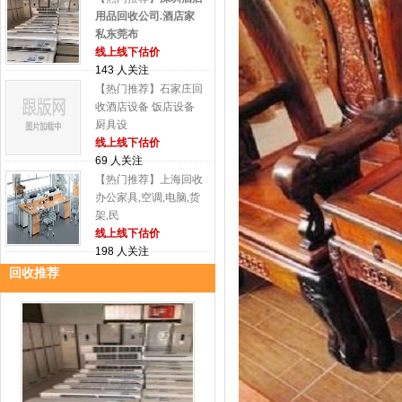
用品回收公司.酒店家
私东莞布
线上线下估价
143 人关注
【热门推荐】石家庄回
收酒店设备 饭店设备
厨具设
线上线下估价
69 人关注
【热门推荐】上海回收
办公家具,空调,电脑,货
架,民
线上线下估价
198 人关注
回收推荐