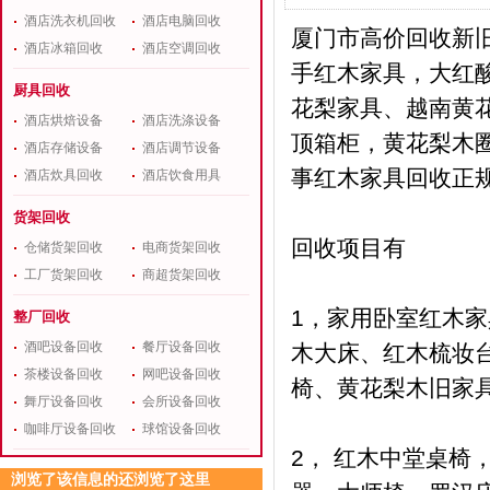
酒店洗衣机回收
酒店电脑回收
厦门市高价回收新
酒店冰箱回收
酒店空调回收
手红木家具，大红
厨具回收
花梨家具、越南黄
酒店烘焙设备
酒店洗涤设备
顶箱柜，黄花梨木圈
酒店存储设备
酒店调节设备
事红木家具回收正
酒店炊具回收
酒店饮食用具
货架回收
回收项目有
仓储货架回收
电商货架回收
工厂货架回收
商超货架回收
1，家用卧室红木家
整厂回收
酒吧设备回收
餐厅设备回收
木大床、红木梳妆
茶楼设备回收
网吧设备回收
椅、黄花梨木旧家
舞厅设备回收
会所设备回收
咖啡厅设备回收
球馆设备回收
2， 红木中堂桌
浏览了该信息的还浏览了这里