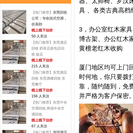
器、太师椅、罗汉床
具 、各类古典高
【热门推荐】
东莞回收
公司：专收挂式空调，
价高秒
3，办公室红木家
线上线下估价
50 人关注
博古架、办公红木
【热门推荐】东莞酒店
黄檀老红木收购
回收 奶茶店面包店回
收 饭店
线上线下估价
厦门地区均可上门
215 人关注
【热门推荐】东莞酒店
时何地，你只要拨
回收 东莞酒楼回收 东
莞餐厅
靠，随约随到，免
线上线下估价
并严格为客户保密
156 人关注
【热门推荐】东莞中央
空调回收,商场中央空
调回收,
线上线下估价
67 人关注
【热门推荐】
深圳酒店