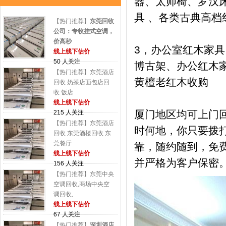
器、太师椅、罗汉床
具 、各类古典高
【热门推荐】
东莞回收
公司：专收挂式空调，
价高秒
3，办公室红木家
线上线下估价
50 人关注
博古架、办公红木
【热门推荐】东莞酒店
黄檀老红木收购
回收 奶茶店面包店回
收 饭店
线上线下估价
厦门地区均可上门
215 人关注
【热门推荐】东莞酒店
时何地，你只要拨
回收 东莞酒楼回收 东
莞餐厅
靠，随约随到，免
线上线下估价
并严格为客户保密
156 人关注
【热门推荐】东莞中央
空调回收,商场中央空
调回收,
线上线下估价
67 人关注
【热门推荐】
深圳酒店