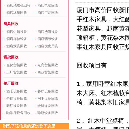
酒店洗衣机回收
酒店电脑回收
厦门市高价回收新
酒店冰箱回收
酒店空调回收
手红木家具，大红
厨具回收
花梨家具、越南黄
酒店烘焙设备
酒店洗涤设备
顶箱柜，黄花梨木圈
酒店存储设备
酒店调节设备
事红木家具回收正
酒店炊具回收
酒店饮食用具
货架回收
回收项目有
仓储货架回收
电商货架回收
工厂货架回收
商超货架回收
1，家用卧室红木家
整厂回收
酒吧设备回收
餐厅设备回收
木大床、红木梳妆
茶楼设备回收
网吧设备回收
椅、黄花梨木旧家
舞厅设备回收
会所设备回收
咖啡厅设备回收
球馆设备回收
2， 红木中堂桌
浏览了该信息的还浏览了这里