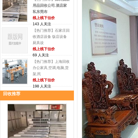
用品回收公司.酒店家
私东莞布
线上线下估价
143 人关注
【热门推荐】石家庄回
收酒店设备 饭店设备
厨具设
线上线下估价
69 人关注
【热门推荐】上海回收
办公家具,空调,电脑,货
架,民
线上线下估价
198 人关注
回收推荐