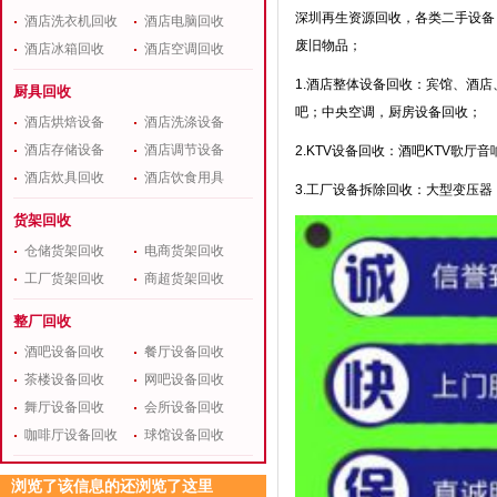
深圳再生资源回收，各类二手设备
酒店洗衣机回收
酒店电脑回收
废旧物品；
酒店冰箱回收
酒店空调回收
1.酒店整体设备回收：宾馆、酒
厨具回收
吧；中央空调，厨房设备回收；
酒店烘焙设备
酒店洗涤设备
酒店存储设备
酒店调节设备
2.KTV设备回收：酒吧KTV歌
酒店炊具回收
酒店饮食用具
3.工厂设备拆除回收：大型变压
货架回收
仓储货架回收
电商货架回收
工厂货架回收
商超货架回收
整厂回收
酒吧设备回收
餐厅设备回收
茶楼设备回收
网吧设备回收
舞厅设备回收
会所设备回收
咖啡厅设备回收
球馆设备回收
浏览了该信息的还浏览了这里