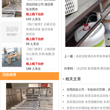
用品回收公司.酒店家
私东莞布
线上线下估价
143 人关注
【热门推荐】石家庄回
收酒店设备 饭店设备
厨具设
线上线下估价
69 人关注
【热门推荐】上海回收
办公家具,空调,电脑,货
上一篇：
高价回收酒店布草床单被
架,民
报废布草
线上线下估价
分享到：
QQ空间
新浪微博
腾讯微
198 人关注
回收推荐
相关文章
东莞回收公司：专收挂式空调，
东莞酒店回收 奶茶店面包店回收
东莞酒店回收 东莞酒楼回收 东
东莞中央空调回收,商场中央空调