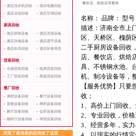
餐饮店、烘焙店等整体
酒店洗衣机回收
酒店电脑回收
酒店冰箱回收
酒店空调回收
名称： 品牌： 型号
厨具回收
描述：济南全市上
酒店烘焙设备
酒店洗涤设备
区、天桥区、槐荫
酒店存储设备
酒店调节设备
二手厨房设备回收
酒店炊具回收
酒店饮食用具
店、餐饮店、烘焙
货架回收
具、不锈钢水池、
仓储货架回收
电商货架回收
机、制冷设备等，
工厂货架回收
商超货架回收
【服务优势】只要
整厂回收
收；
酒吧设备回收
餐厅设备回收
茶楼设备回收
网吧设备回收
1、高价上门回收
舞厅设备回收
会所设备回收
2、专业回收，价
咖啡厅设备回收
球馆设备回收
3、经营多年，实
浏览了该信息的还浏览了这里
4、以现实的行情