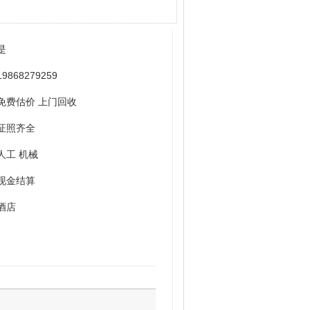
是
19868279259
免费估价 上门回收
证照齐全
人工 机械
现金结算
酒店