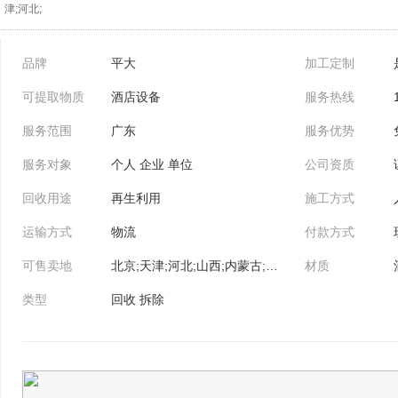
津;河北;
品牌
平大
加工定制
可提取物质
酒店设备
服务热线
服务范围
广东
服务优势
服务对象
个人 企业 单位
公司资质
回收用途
再生利用
施工方式
运输方式
物流
付款方式
可售卖地
北京;天津;河北;山西;内蒙古;辽宁;吉林;黑龙江;上海;江苏;浙江;安徽;福建;江西;山东;河南;湖北;湖南;广东;广西;海南;重庆;四川;贵州;云南;西藏;陕西;甘肃;青海;宁夏;新疆
材质
类型
回收 拆除