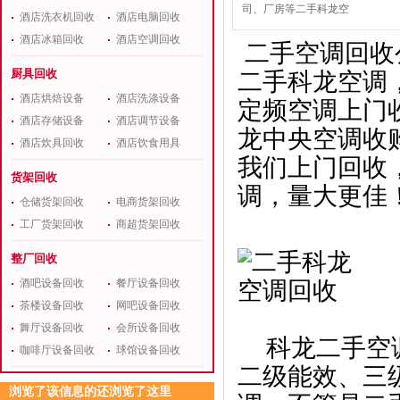
司、厂房等二手科龙空
酒店洗衣机回收
酒店电脑回收
酒店冰箱回收
酒店空调回收
二手空调回收
厨具回收
二手科龙空调
酒店烘焙设备
酒店洗涤设备
定频空调上门
酒店存储设备
酒店调节设备
龙中央空调收
酒店炊具回收
酒店饮食用具
我们上门回收
货架回收
调，量大更佳
仓储货架回收
电商货架回收
工厂货架回收
商超货架回收
整厂回收
酒吧设备回收
餐厅设备回收
茶楼设备回收
网吧设备回收
舞厅设备回收
会所设备回收
科龙二手空调
咖啡厅设备回收
球馆设备回收
二级能效、三
浏览了该信息的还浏览了这里