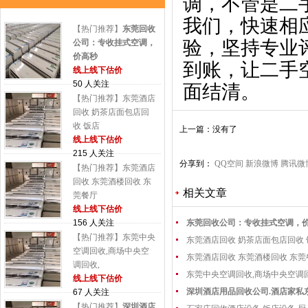
调，不管是二
我们，快速相
【热门推荐】
东莞回收
验，坚持专业
公司：专收挂式空调，
价高秒
到账，让二手
线上线下估价
50 人关注
面结清。
【热门推荐】东莞酒店
回收 奶茶店面包店回
收 饭店
上一篇：没有了
线上线下估价
215 人关注
分享到：
QQ空间
新浪微博
腾讯微
【热门推荐】东莞酒店
回收 东莞酒楼回收 东
相关文章
莞餐厅
线上线下估价
156 人关注
东莞回收公司：专收挂式空调，
【热门推荐】东莞中央
东莞酒店回收 奶茶店面包店回收
空调回收,商场中央空
东莞酒店回收 东莞酒楼回收 东
调回收,
东莞中央空调回收,商场中央空调
线上线下估价
深圳酒店用品回收公司.酒店家私
67 人关注
【热门推荐】
深圳酒店