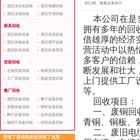
的口碑。随着业务的不
酒店洗衣机回收
酒店电脑回收
酒店冰箱回收
酒店空调回收
本公司在是
厨具回收
拥有多年的回
酒店烘焙设备
酒店洗涤设备
借雄厚的经济
酒店存储设备
酒店调节设备
营活动中以热
酒店炊具回收
酒店饮食用具
多客户的信赖
货架回收
断发展和壮大
仓储货架回收
电商货架回收
上门提供工厂
工厂货架回收
商超货架回收
等。
整厂回收
回收项目：
酒吧设备回收
餐厅设备回收
茶楼设备回收
网吧设备回收
一、废铜回
舞厅设备回收
会所设备回收
青铜、铜板、
咖啡厅设备回收
球馆设备回收
二、废旧电
浏览了该信息的还浏览了这里