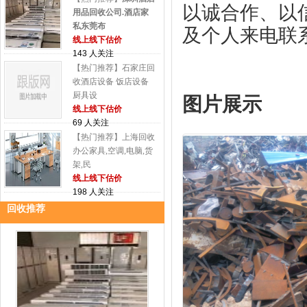
以诚合作、以
用品回收公司.酒店家
私东莞布
及个人来电联
线上线下估价
143 人关注
【热门推荐】石家庄回
收酒店设备 饭店设备
厨具设
图片展示
线上线下估价
69 人关注
【热门推荐】上海回收
办公家具,空调,电脑,货
架,民
线上线下估价
198 人关注
回收推荐