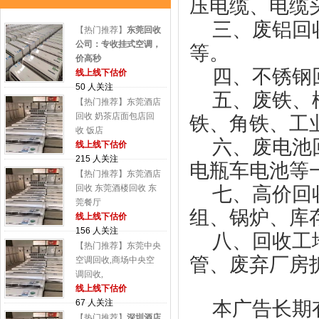
压电缆、电缆
三、废铝回
【热门推荐】
东莞回收
公司：专收挂式空调，
等。
价高秒
四、不锈钢
线上线下估价
50 人关注
五、废铁、
【热门推荐】东莞酒店
回收 奶茶店面包店回
铁、角铁、工
收 饭店
六、废电池
线上线下估价
215 人关注
电瓶车电池等
【热门推荐】东莞酒店
回收 东莞酒楼回收 东
七、高价回
莞餐厅
组、锅炉、库
线上线下估价
156 人关注
八、回收工
【热门推荐】东莞中央
管、废弃厂房
空调回收,商场中央空
调回收,
线上线下估价
67 人关注
本广告长期
【热门推荐】
深圳酒店