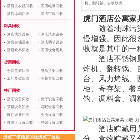
机、翻转锅、自动炒锅
酒店洗衣机回收
酒店电脑回收
酒店冰箱回收
酒店空调回收
虎门酒店公寓家
厨具回收
随着地球污染
酒店烘焙设备
酒店洗涤设备
慢增强。因此很
酒店存储设备
酒店调节设备
收就是其中的一
酒店炊具回收
酒店饮食用具
酒店不锈钢厨房
货架回收
炸机、翻转锅、
仓储货架回收
电商货架回收
台、风力烤线、
工厂货架回收
商超货架回收
柜、寄存架、餐
整厂回收
钩、调料盒、调
酒吧设备回收
餐厅设备回收
茶楼设备回收
网吧设备回收
舞厅设备回收
会所设备回收
咖啡厅设备回收
球馆设备回收
酒店贮藏用具
分。食物贮藏又
浏览了该信息的还浏览了这里