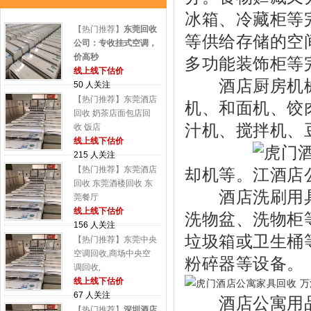
冰箱、冷藏柜等
【热门推荐】
东莞回收
等供给存储的空
公司：专收挂式空调，
价高秒
多功能装饰柜等
线上线下估价
酒店厨房机械回
50 人关注
【热门推荐】东莞酒店
机、和面机、饺
回收 奶茶店面包店回
汁机、搅拌机、
收 饭店
线上线下估价
215 人关注
【热门推荐】东莞酒店
却机等。
回收 东莞酒楼回收 东
酒店洗刷用具
莞餐厅
线上线下估价
洗物盆、洗物柜
156 人关注
垃圾箱或卫生桶
【热门推荐】东莞中央
空调回收,商场中央空
粉碎器等设备。
调回收,
线上线下估价
67 人关注
酒店公寓用品
【热门推荐】
深圳酒店