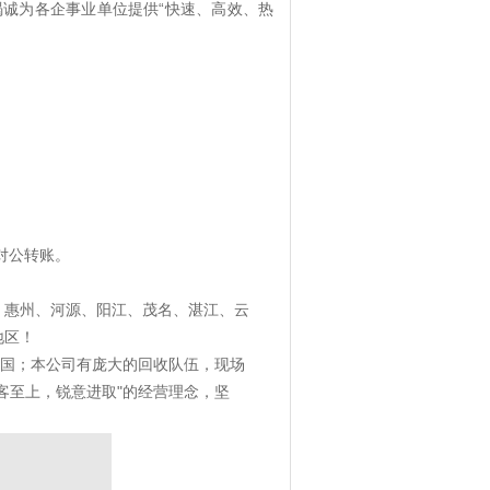
竭诚为各企事业单位提供“快速、高效、热
对公转账。
。
、惠州、河源、阳江、茂名、湛江、云
地区！
国；本公司有庞大的回收队伍，现场
客至上，锐意进取"的经营理念，坚