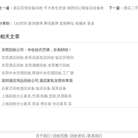
上一篇：
旅店宾馆设备回收 平大再生资源 倒闭旧公寓饭店设备收
下一篇：
酒店二
购
分享到：
QQ空间
新浪微博
腾讯微博
复制网址
收藏夹
更多
相关文章
东莞回收公司：专收挂式空调，价高秒结！
东莞酒店回收 奶茶店面包店回收 饭店宾馆回
东莞酒店回收 东莞酒楼回收 东莞餐厅回收
东莞中央空调回收,商场中央空调回收,工厂酒
深圳酒店用品回收公司.酒店家私东莞布草高
石家庄回收酒店设备 饭店设备 厨具设备
上海回收办公家具,空调,电脑,货架,民用家具
上海回收办公家具 茶桌 博古架 仿古家具 实
关于我们 |
回收范围 |
回收资讯 |
联系我们