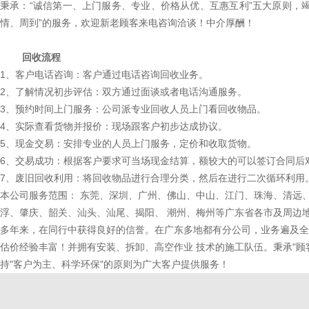
秉承：“诚信第一、上门服务、专业、价格从优、互惠互利”五大原则，
情、周到”的服务，欢迎新老顾客来电咨询洽谈！中介厚酬！
回收流程
1、客户电话咨询：客户通过电话咨询回收业务。
2、了解情况初步评估：双方通过面谈或者电话沟通服务。
3、预约时间上门服务：公司派专业回收人员上门看回收物品。
4、实际查看货物并报价：现场跟客户初步达成协议。
5、现金交易：安排专业的人员上门服务，定价和收取货物。
6、交易成功：根据客户要求可当场现金结算，额较大的可以签订合同后
7、废旧回收利用：将回收物品进行合理分类，然后在进行二次循环利用
本公司服务范围： 东莞、深圳、广州、佛山、中山、江门、珠海、清远
浮、肇庆、韶关、汕头、汕尾、揭阳、 潮州、梅州等广东省各市及周边
多年来，在同行中获得良好的信誉。在广东多地都有分公司，业务遍及全
估价经验丰富！并拥有安装、拆卸、高空作业 技术的施工队伍。秉承"顾
持"客户为主、科学环保"的原则为广大客户提供服务！