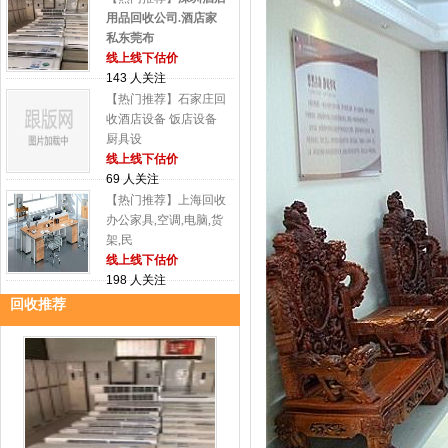
用品回收公司.酒店家
私东莞布
线上线下估价
143 人关注
【热门推荐】石家庄回
收酒店设备 饭店设备
厨具设
线上线下估价
69 人关注
【热门推荐】上海回收
办公家具,空调,电脑,货
架,民
线上线下估价
198 人关注
回收推荐