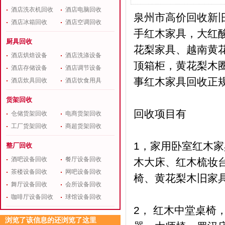
酒店洗衣机回收
酒店电脑回收
泉州市高价回收新
酒店冰箱回收
酒店空调回收
手红木家具，大红
厨具回收
花梨家具、越南黄
酒店烘焙设备
酒店洗涤设备
顶箱柜，黄花梨木圈
酒店存储设备
酒店调节设备
事红木家具回收正
酒店炊具回收
酒店饮食用具
货架回收
回收项目有
仓储货架回收
电商货架回收
工厂货架回收
商超货架回收
1，家用卧室红木家
整厂回收
酒吧设备回收
餐厅设备回收
木大床、红木梳妆
茶楼设备回收
网吧设备回收
椅、黄花梨木旧家
舞厅设备回收
会所设备回收
咖啡厅设备回收
球馆设备回收
2， 红木中堂桌
浏览了该信息的还浏览了这里