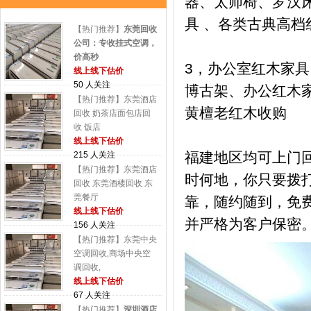
器、太师椅、罗汉床
具 、各类古典高档
【热门推荐】
东莞回收
公司：专收挂式空调，
价高秒
3，办公室红木家
线上线下估价
50 人关注
博古架、办公红木
【热门推荐】东莞酒店
黄檀老红木收购
回收 奶茶店面包店回
收 饭店
线上线下估价
福建地区均可上门
215 人关注
【热门推荐】东莞酒店
时何地，你只要拨
回收 东莞酒楼回收 东
莞餐厅
靠，随约随到，免
线上线下估价
并严格为客户保密
156 人关注
【热门推荐】东莞中央
空调回收,商场中央空
调回收,
线上线下估价
67 人关注
【热门推荐】
深圳酒店