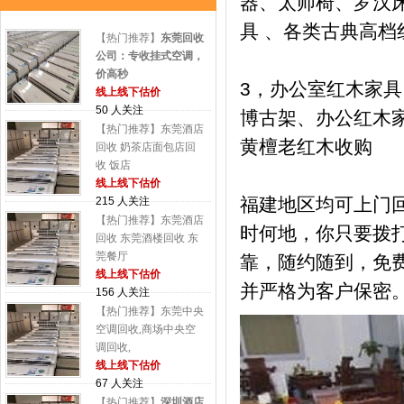
器、太师椅、罗汉床
具 、各类古典高档
【热门推荐】
东莞回收
公司：专收挂式空调，
价高秒
3，办公室红木家
线上线下估价
50 人关注
博古架、办公红木
【热门推荐】东莞酒店
黄檀老红木收购
回收 奶茶店面包店回
收 饭店
线上线下估价
福建地区均可上门
215 人关注
【热门推荐】东莞酒店
时何地，你只要拨
回收 东莞酒楼回收 东
莞餐厅
靠，随约随到，免
线上线下估价
并严格为客户保密
156 人关注
【热门推荐】东莞中央
空调回收,商场中央空
调回收,
线上线下估价
67 人关注
【热门推荐】
深圳酒店