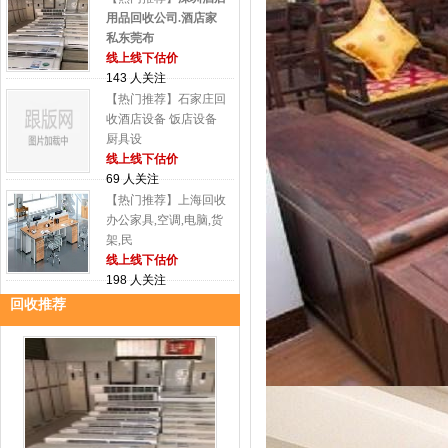
用品回收公司.酒店家
私东莞布
线上线下估价
143 人关注
【热门推荐】石家庄回
收酒店设备 饭店设备
厨具设
线上线下估价
69 人关注
【热门推荐】上海回收
办公家具,空调,电脑,货
架,民
线上线下估价
198 人关注
回收推荐