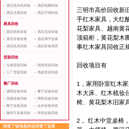
酒店洗衣机回收
酒店电脑回收
三明市高价回收新
酒店冰箱回收
酒店空调回收
手红木家具，大红
厨具回收
花梨家具、越南黄
酒店烘焙设备
酒店洗涤设备
顶箱柜，黄花梨木圈
酒店存储设备
酒店调节设备
事红木家具回收正
酒店炊具回收
酒店饮食用具
货架回收
回收项目有
仓储货架回收
电商货架回收
工厂货架回收
商超货架回收
1，家用卧室红木家
整厂回收
酒吧设备回收
餐厅设备回收
木大床、红木梳妆
茶楼设备回收
网吧设备回收
椅、黄花梨木旧家
舞厅设备回收
会所设备回收
咖啡厅设备回收
球馆设备回收
2， 红木中堂桌
浏览了该信息的还浏览了这里