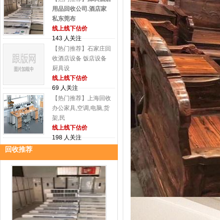
用品回收公司.酒店家
私东莞布
线上线下估价
143 人关注
【热门推荐】石家庄回
收酒店设备 饭店设备
厨具设
线上线下估价
69 人关注
【热门推荐】上海回收
办公家具,空调,电脑,货
架,民
线上线下估价
198 人关注
回收推荐