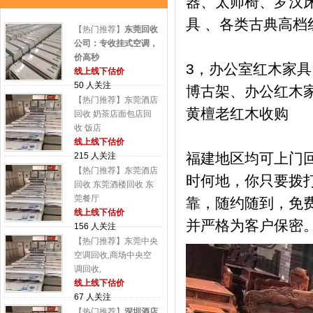
器、太师椅、罗汉床
具 、各类古典高档
【热门推荐】
东莞回收
公司：专收挂式空调，
价高秒
3，办公室红木家
线上线下估价
50 人关注
博古架、办公红木
【热门推荐】东莞酒店
黄檀老红木收购
回收 奶茶店面包店回
收 饭店
线上线下估价
福建地区均可上门
215 人关注
【热门推荐】东莞酒店
时何地，你只要拨
回收 东莞酒楼回收 东
莞餐厅
靠，随约随到，免
线上线下估价
并严格为客户保密
156 人关注
【热门推荐】东莞中央
空调回收,商场中央空
调回收,
线上线下估价
67 人关注
【热门推荐】
深圳酒店