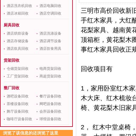
酒店洗衣机回收
酒店电脑回收
三明市高价回收新
酒店冰箱回收
酒店空调回收
手红木家具，大红
厨具回收
花梨家具、越南黄
酒店烘焙设备
酒店洗涤设备
顶箱柜，黄花梨木圈
酒店存储设备
酒店调节设备
事红木家具回收正
酒店炊具回收
酒店饮食用具
货架回收
回收项目有
仓储货架回收
电商货架回收
工厂货架回收
商超货架回收
1，家用卧室红木家
整厂回收
酒吧设备回收
餐厅设备回收
木大床、红木梳妆
茶楼设备回收
网吧设备回收
椅、黄花梨木旧家
舞厅设备回收
会所设备回收
咖啡厅设备回收
球馆设备回收
2， 红木中堂桌
浏览了该信息的还浏览了这里