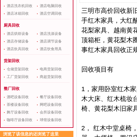
酒店洗衣机回收
酒店电脑回收
三明市高价回收新
酒店冰箱回收
酒店空调回收
手红木家具，大红
厨具回收
花梨家具、越南黄
酒店烘焙设备
酒店洗涤设备
顶箱柜，黄花梨木圈
酒店存储设备
酒店调节设备
事红木家具回收正
酒店炊具回收
酒店饮食用具
货架回收
回收项目有
仓储货架回收
电商货架回收
工厂货架回收
商超货架回收
1，家用卧室红木家
整厂回收
酒吧设备回收
餐厅设备回收
木大床、红木梳妆
茶楼设备回收
网吧设备回收
椅、黄花梨木旧家
舞厅设备回收
会所设备回收
咖啡厅设备回收
球馆设备回收
2， 红木中堂桌
浏览了该信息的还浏览了这里