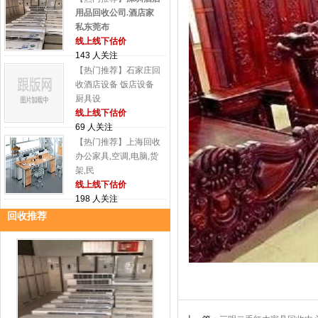
用品回收公司.酒店家
私东莞布
线上线下估价
143 人关注
【热门推荐】石家庄回
收酒店设备 饭店设备
厨具设
线上线下估价
69 人关注
【热门推荐】上海回收
办公家具,空调,电脑,货
架,民
线上线下估价
198 人关注
回收推荐