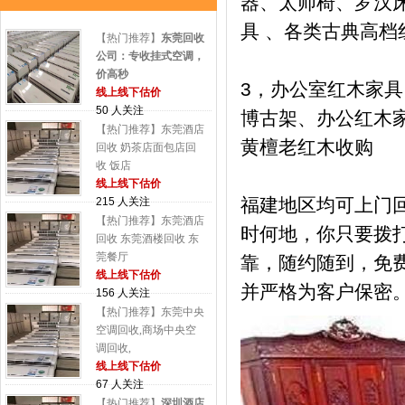
器、太师椅、罗汉床
具 、各类古典高档
【热门推荐】
东莞回收
公司：专收挂式空调，
价高秒
3，办公室红木家
线上线下估价
50 人关注
博古架、办公红木
【热门推荐】东莞酒店
黄檀老红木收购
回收 奶茶店面包店回
收 饭店
线上线下估价
福建地区均可上门
215 人关注
【热门推荐】东莞酒店
时何地，你只要拨
回收 东莞酒楼回收 东
莞餐厅
靠，随约随到，免
线上线下估价
并严格为客户保密
156 人关注
【热门推荐】东莞中央
空调回收,商场中央空
调回收,
线上线下估价
67 人关注
【热门推荐】
深圳酒店