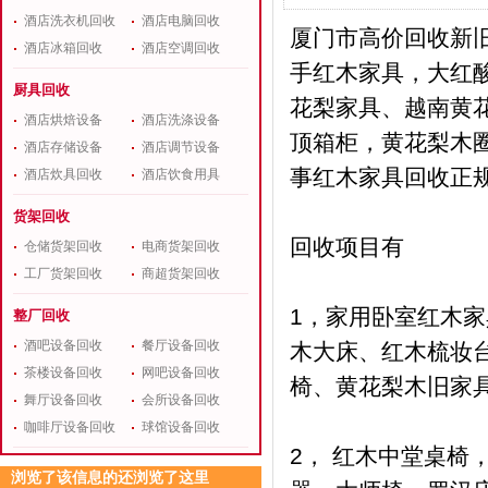
酒店洗衣机回收
酒店电脑回收
厦门市高价回收新
酒店冰箱回收
酒店空调回收
手红木家具，大红
厨具回收
花梨家具、越南黄
酒店烘焙设备
酒店洗涤设备
顶箱柜，黄花梨木圈
酒店存储设备
酒店调节设备
事红木家具回收正
酒店炊具回收
酒店饮食用具
货架回收
回收项目有
仓储货架回收
电商货架回收
工厂货架回收
商超货架回收
1，家用卧室红木家
整厂回收
酒吧设备回收
餐厅设备回收
木大床、红木梳妆
茶楼设备回收
网吧设备回收
椅、黄花梨木旧家
舞厅设备回收
会所设备回收
咖啡厅设备回收
球馆设备回收
2， 红木中堂桌
浏览了该信息的还浏览了这里