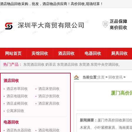
酒店物品回收采购，批发，酒店物品供应商！高价回收,现场结算！
网站首页
宾馆回收
酒店回收
电器回收
厨具回收
热门产品：
东莞酒店回收 奶茶店
东莞酒店回收 东莞酒
东莞中央空调回收,
商
深圳酒店用品回收公司
当前位置:
主页
>
回收资讯
>
酒店回收
酒店布草回收
酒店床垫回收
厦门高价
酒店地毯回收
酒店沙发回收
酒店桌椅回收
酒店家具回收
公寓床回收
新闻摘要：
厦门市高价回收新旧
电器回收
木家具、小叶紫檀家具、海南黄
酒店热水器回收
酒店电视回收