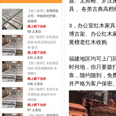
器、太师椅、罗汉床
具 、各类古典高档
【热门推荐】
东莞回收
公司：专收挂式空调，
价高秒
3，办公室红木家
线上线下估价
50 人关注
博古架、办公红木
【热门推荐】东莞酒店
黄檀老红木收购
回收 奶茶店面包店回
收 饭店
线上线下估价
福建地区均可上门
215 人关注
【热门推荐】东莞酒店
时何地，你只要拨
回收 东莞酒楼回收 东
莞餐厅
靠，随约随到，免
线上线下估价
并严格为客户保密
156 人关注
【热门推荐】东莞中央
空调回收,商场中央空
调回收,
线上线下估价
67 人关注
【热门推荐】
深圳酒店