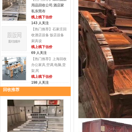
用品回收公司.酒店家
私东莞布
线上线下估价
143 人关注
【热门推荐】石家庄回
收酒店设备 饭店设备
厨具设
线上线下估价
69 人关注
【热门推荐】上海回收
办公家具,空调,电脑,货
架,民
线上线下估价
198 人关注
回收推荐