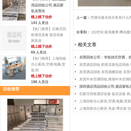
用品回收公司.酒店家
私东莞布
线上线下估价
上一篇：
空调冷凝水排水泵有什么
143 人关注
【热门推荐】石家庄回
分享到：
QQ空间
新浪微博
腾讯微
收酒店设备 饭店设备
厨具设
相关文章
线上线下估价
69 人关注
东莞回收公司：专收挂式空调，
【热门推荐】上海回收
办公家具,空调,电脑,货
东莞酒店回收 奶茶店面包店回收
架,民
东莞酒店回收 东莞酒楼回收 东
线上线下估价
东莞中央空调回收,商场中央空调
198 人关注
深圳酒店用品回收公司.酒店家私
回收推荐
石家庄回收酒店设备 饭店设备 厨
上海回收办公家具,空调,电脑,货架
上海回收办公家具 茶桌 博古架 仿