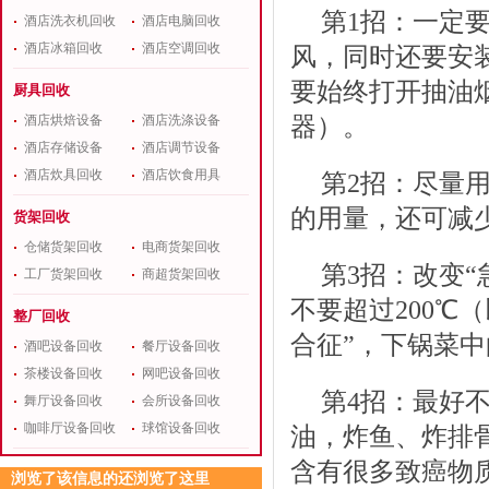
第1招：一定
酒店洗衣机回收
酒店电脑回收
酒店冰箱回收
酒店空调回收
风，同时还要安
要始终打开抽油
厨具回收
器）。
酒店烘焙设备
酒店洗涤设备
酒店存储设备
酒店调节设备
酒店炊具回收
酒店饮食用具
第2招：尽量
的用量，还可减
货架回收
仓储货架回收
电商货架回收
第3招：改变
工厂货架回收
商超货架回收
不要超过200℃
整厂回收
合征”，下锅菜
酒吧设备回收
餐厅设备回收
茶楼设备回收
网吧设备回收
第4招：最好
舞厅设备回收
会所设备回收
咖啡厅设备回收
球馆设备回收
油，炸鱼、炸排
含有很多致癌物
浏览了该信息的还浏览了这里