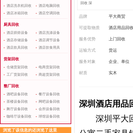
回收 深
酒店洗衣机回收
酒店电脑回收
酒店冰箱回收
酒店空调回收
品牌
平大商贸
厨具回收
可提取物质
酒店用品回
酒店烘焙设备
酒店洗涤设备
服务优势
上门回收
酒店存储设备
酒店调节设备
酒店炊具回收
酒店饮食用具
运输方式
货运
货架回收
服务对象
企业、单位
仓储货架回收
电商货架回收
材质
实木
工厂货架回收
商超货架回收
整厂回收
酒吧设备回收
餐厅设备回收
深圳酒店用品
茶楼设备回收
网吧设备回收
舞厅设备回收
会所设备回收
深圳平大回收
咖啡厅设备回收
球馆设备回收
浏览了该信息的还浏览了这里