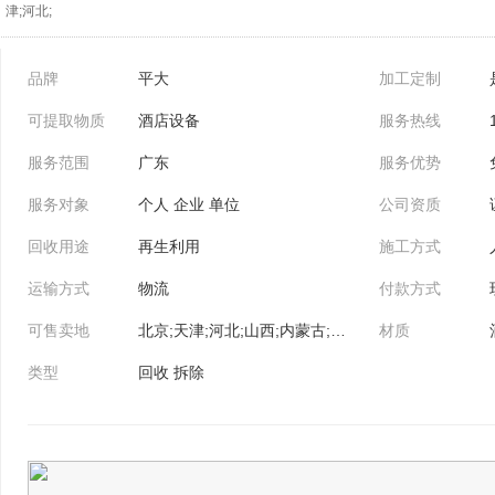
津;河北;
品牌
平大
加工定制
可提取物质
酒店设备
服务热线
服务范围
广东
服务优势
服务对象
个人 企业 单位
公司资质
回收用途
再生利用
施工方式
运输方式
物流
付款方式
可售卖地
北京;天津;河北;山西;内蒙古;辽宁;吉林;黑龙江;上海;江苏;浙江;安徽;福建;江西;山东;河南;湖北;湖南;广东;广西;海南;重庆;四川;贵州;云南;西藏;陕西;甘肃;青海;宁夏;新疆
材质
类型
回收 拆除