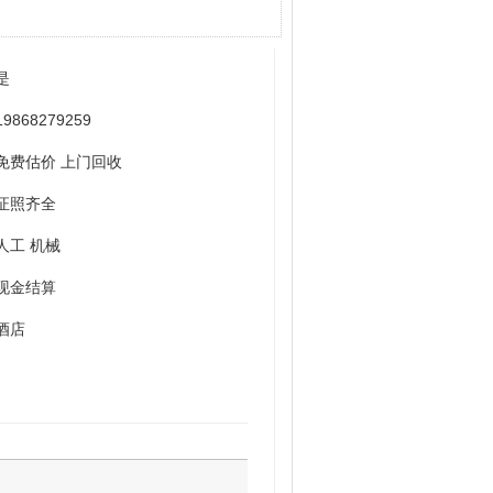
是
19868279259
免费估价 上门回收
证照齐全
人工 机械
现金结算
酒店