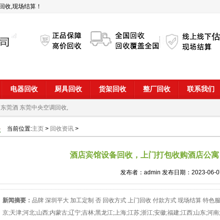
回收,现场结算！
电器回收
厨具回收
货架回收
整厂回收
联系我们
 东莞酒
东莞中央空调回收,
当前位置:
主页
>
回收资讯
>
酒店宾馆设备回收，上门打包收购酒店公寓
发布者：admin 发布日期：2023-06-0
新闻摘要：
品牌 深圳平大 加工定制 否 回收方式 上门回收 付款方式 现场结算 特色
京;天津;河北;山西;内蒙古;辽宁;吉林;黑龙江;上海;江苏;浙江;安徽;福建;江西;山东;河南;