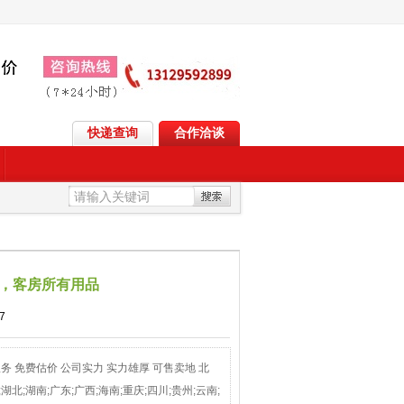
快递查询
合作洽谈
，客房所有用品
7
服务 免费估价 公司实力 实力雄厚 可售卖地 北
湖北;湖南;广东;广西;海南;重庆;四川;贵州;云南;