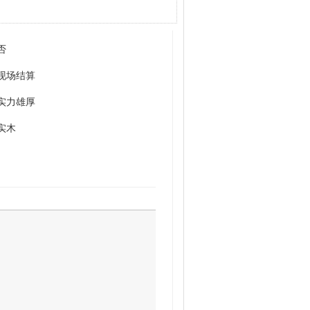
否
现场结算
实力雄厚
实木