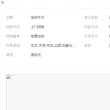
西
品牌
深圳平大
加工定制
回收方式
上门回收
付款方式
特色服务
免费估价
公司实力
可售卖地
北京;天津;河北;山西;内蒙古;辽宁;吉林;黑龙江;上海;江苏;浙江;安徽;福建;江西;山东;河南;湖北;湖南;广东;广西;海南;重庆;四川;贵州;云南;西藏;陕西;甘肃;青海;宁夏;新疆
材质
类型
酒店式