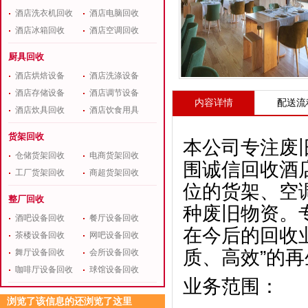
酒店洗衣机回收
酒店电脑回收
酒店冰箱回收
酒店空调回收
厨具回收
酒店烘焙设备
酒店洗涤设备
酒店存储设备
酒店调节设备
内容详情
配送流
酒店炊具回收
酒店饮食用具
货架回收
本公司专注废
仓储货架回收
电商货架回收
围诚信回收酒
工厂货架回收
商超货架回收
位的货架、空
整厂回收
种废旧物资。
酒吧设备回收
餐厅设备回收
在今后的回收
茶楼设备回收
网吧设备回收
质、高效”的
舞厅设备回收
会所设备回收
咖啡厅设备回收
球馆设备回收
业务范围：
浏览了该信息的还浏览了这里