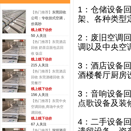
1：仓储设备
【热门推荐】
东莞回收
架、各种类型
公司：专收挂式空调，
价高秒
线上线下估价
2：废旧空调
50 人关注
【热门推荐】东莞酒店
调以及中央空
回收 奶茶店面包店回
收 饭店
线上线下估价
3：酒店设备
215 人关注
【热门推荐】东莞酒店
酒楼餐厅厨房
回收 东莞酒楼回收 东
莞餐厅
线上线下估价
3：音响设备
156 人关注
点歌设备及装
【热门推荐】东莞中央
空调回收,商场中央空
调回收,
线上线下估价
4：二手设备
67 人关注
【热门推荐】
深圳酒店