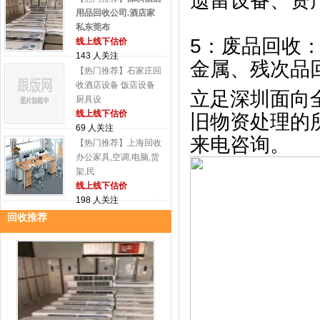
遗留设备、资
用品回收公司.酒店家
私东莞布
5：废品回收
线上线下估价
143 人关注
金属、残次品
【热门推荐】石家庄回
收酒店设备 饭店设备
立足深圳面向
厨具设
线上线下估价
旧物资处理的
69 人关注
来电咨询。
【热门推荐】上海回收
办公家具,空调,电脑,货
架,民
线上线下估价
198 人关注
回收推荐